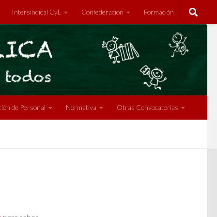
Intersindical CyL
Confederación
Formación
ión de Personal
Normativa
Otras Convocatorias
o
para saber