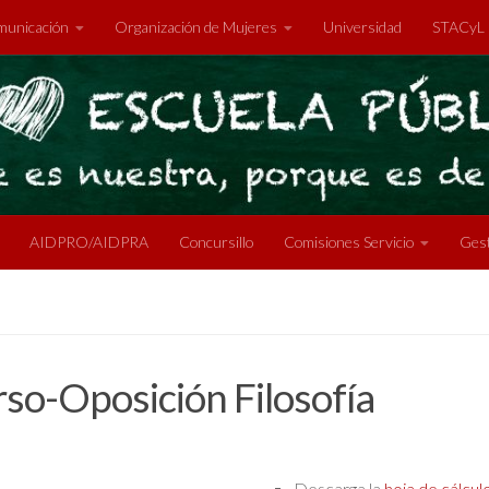
unicación
Organización de Mujeres
Universidad
STACyL
AIDPRO/AIDPRA
Concursillo
Comisiones Servicio
Gest
so-Oposición Filosofía
Descarga la
hoja de cálcul