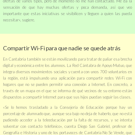
ofertas de varios tipos, pero de momento no me han contactado. Me da la
sensación de que hay muchas ofertas y poca demanda, así que veo
importante que estas iniciativas se visibilicen y lleguen a quien las pueda
necesitar», sugiere.
Compartir Wi-Fi para que nadie se quede atrás
En Cantabria también se están movilizando para tratar de paliar esa brecha
digital y económica entre los alumnos. La
Red Cántabra de Apoyo Mutuo
, que
integra diversos movimientos sociales y cuenta con unos
700 voluntarios
en
la región, está impulsando una
aplicación
para compartir redes Wi-Fi con
hogares que no se pueden permitir una conexión a Internet. En concreto, a
través de un mapa en el que se informa de qué vecinos de su entorno están
dispuestos a compartir Internet para que sus hijos puedan seguir las clases.
«Se lo hemos trasladado a la Consejería de Educación porque hay un
porcentaje de alumnado que, aunque sea bajo no deja de haberlo, que no está
pudiendo acceder a la teleeducación por la falta de recursos, y se intenta
solventar con contacto telefónico», cuenta
Diego San Gabriel
, profesor de
Geografía e Historia y uno de los portavoces de
Cantabria No Se Vende
, que