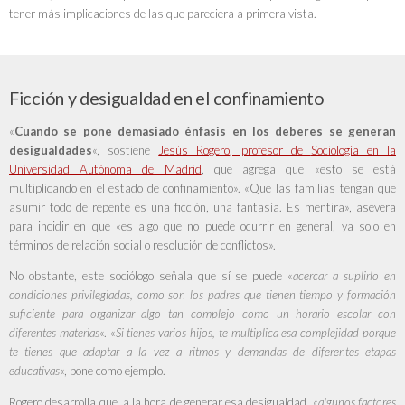
tener más implicaciones de las que pareciera a primera vista.
Ficción y desigualdad en el confinamiento
«
Cuando se pone demasiado énfasis en los deberes se generan
desigualdades
«, sostiene
Jesús Rogero
, profesor de
Sociología en la
Universidad Autónoma de Madrid
, que agrega que «esto se está
multiplicando en el estado de confinamiento». «Que las familias tengan que
asumir todo de repente es una ficción, una fantasía. Es mentira», asevera
para incidir en que «es algo que no puede ocurrir en general, ya solo en
términos de relación social o resolución de conflictos».
No obstante, este sociólogo señala que sí se puede «
acercar a suplirlo en
condiciones privilegiadas, como son los padres que tienen tiempo y formación
suficiente para organizar algo tan complejo como un horario escolar con
diferentes materias
«. «
Si tienes varios hijos, te multiplica esa complejidad porque
te tienes que adaptar a la vez a ritmos y demandas de diferentes etapas
educativas
«, pone como ejemplo.
Rogero desarrolla que, a la hora de generar esa desigualdad, «
algunos factores