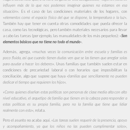
influyen más de lo que nos podemos imaginar quienes no estamos en esa
situación
«. Es el caso de las condiciones materiales de los hogares, con
«
elementos como el espacio físico del que se dispone, la temperatura o la luz
«.
También hay que tener en cuenta otras comodidades que pueda ofrecer la
casa, como las tecnológicas, pero también materiales necesarios para llevar
a cabo las tareas (por ejemplo, las manualidades de los más pequeños): «
Son
elementos básicos que no tiene no todo el mundo
«.
Además, agrega, «
muchas veces la
comunicación
entre escuela y familias es
poco fluida, así que cuando tienen dudas ven que se las tienen que arreglar solas
para ayudar a hacer los deberes
«. Unas familias que también suelen estar en
condiciones de precariedad laboral o con horarios que imposibilitan la
conciliación, algo que supone que haya «
familias que sencillamente no pueden
dedicar el tiempo que requieren los hijos
«.
«
Como quienes diseñan estas políticas son personas de clase media alta con alto
nivel educativo, el arquetipo de familia que tienen en la cabeza para responder a
estas políticas es su propia familia, pero no la familia que tiene que lidiar
realmente con esto
«, relata.
Pero el asunto no acaba aquí. «
Las tareas suelen requerir de la presencia, apoyo
y acompañamiento, ya que los niños no las pueden cumplimentar solos
«,