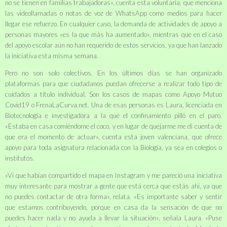
no se tienen en familias trabajadoras», cuenta esta voluntaria, que menciona
las videollamadas o notas de voz de WhatsApp como medios para hacer
llegar ese refuerzo. En cualquier caso, la demanda de actividades de apoyo a
personas mayores «es la que más ha aumentado», mientras que en el caso
del apoyo escolar aún no han requerido de estos servicios, ya que han lanzado
la iniciativa esta misma semana.
Pero no son solo colectivos. En los últimos días se han organizado
plataformas para que ciudadanos puedan ofrecerse a realizar todo tipo de
cuidados a título individual. Son los casos de mapas como
Apoyo Mutuo
Covid19
o
FrenaLaCurva.net
. Una de esas personas es Laura, licenciada en
Biotecnología e investigadora a la que el confinamiento pilló en el paro.
«Estaba en casa comiéndome el coco, y en lugar de quejarme me di cuenta de
que era el momento de actuar», cuenta esta joven valenciana, que ofrece
apoyo para toda asignatura relacionada con la Biología, ya sea en colegios o
institutos.
«Vi que habían compartido el mapa en Instagram y me pareció una iniciativa
muy interesante para mostrar a gente que está cerca que estás ahí, ya que
no puedes contactar de otra forma», relata. «Es importante saber y sentir
que estamos contribuyendo, porque en casa da la sensación de que no
puedes hacer nada y no ayuda a llevar la situación», señala Laura. «Puse