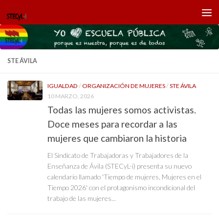
Saltar al contenido
STE ÁVILA
IGUALDAD
/
ORGANIZACIÓN DE MUJERES
/
STE ÁVILA
10 MARZO, 2026
Todas las mujeres somos activistas.
Doce meses para recordar a las
mujeres que cambiaron la historia
El Sindicato de Trabajadoras y Trabajadores de la
Enseñanza de Ávila (STECyL-i) presenta su nuevo
calendario llamado 'Tiempo de mujeres, Mujeres en el
Tiempo 2026' con el protagonismo incondicional del
trabajo de las mujeres...