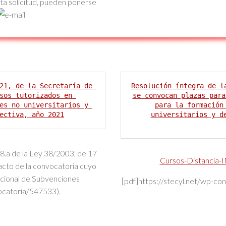
sta solicitud, pueden ponerse
21, de la Secretaría de 
Resolución íntegra de l
sos tutorizados en 
se convocan plazas para
es no universitarios y 
para la formación
ectiva, año 2021
universitarios y d
.8.a de la Ley 38/2003, de 17
Cursos-Distancia-
acto de la convocatoria cuyo
cional de Subvenciones
[pdf]https://stecyl.net/wp-c
ocatoria/547533).