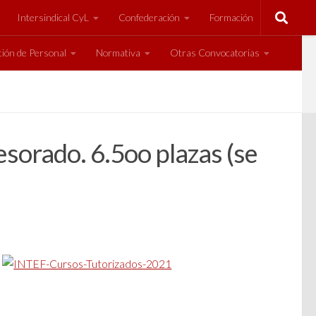
Intersindical CyL
Confederación
Formación
ión de Personal
Normativa
Otras Convocatorias
esorado. 6.5oo plazas (se