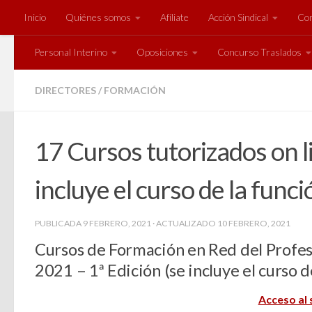
Inicio
Quiénes somos
Afíliate
Acción Sindical
Com
Saltar al contenido
Personal Interino
Oposiciones
Concurso Traslados
DIRECTORES
/
FORMACIÓN
17 Cursos tutorizados on l
incluye el curso de la funci
PUBLICADA
9 FEBRERO, 2021
· ACTUALIZADO
10 FEBRERO, 2021
Cursos de Formación en Red del Profe
2021 – 1ª Edición (se incluye el curso d
Acceso al 