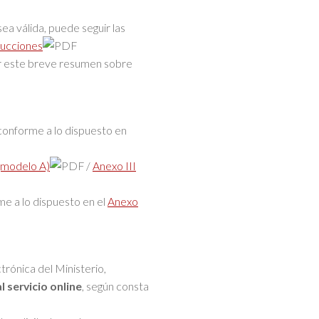
ea válida, puede seguir las
rucciones
ar este breve resumen sobre
conforme a lo dispuesto en
 (modelo A)
/
Anexo III
me a lo dispuesto en el
Anexo
trónica del Ministerio,
l servicio online
, según consta