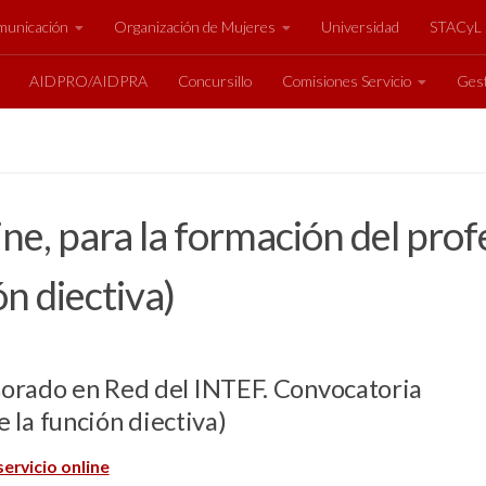
unicación
Organización de Mujeres
Universidad
STACyL
AIDPRO/AIDPRA
Concursillo
Comisiones Servicio
Gest
ine, para la formación del prof
ón diectiva)
sorado en Red del INTEF. Convocatoria
e la función diectiva)
servicio online