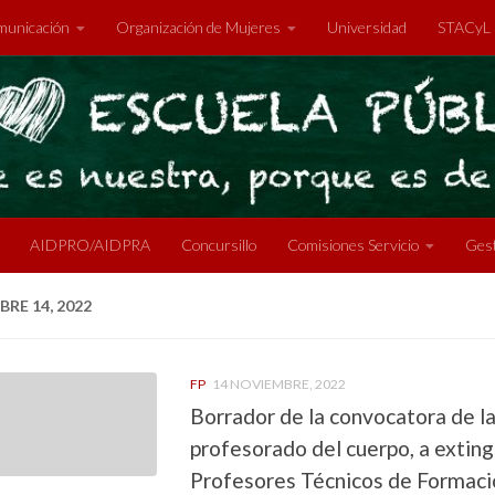
unicación
Organización de Mujeres
Universidad
STACyL
AIDPRO/AIDPRA
Concursillo
Comisiones Servicio
Gest
RE 14, 2022
FP
14 NOVIEMBRE, 2022
Borrador de la convocatora de la
profesorado del cuerpo, a extingu
Profesores Técnicos de Formaci