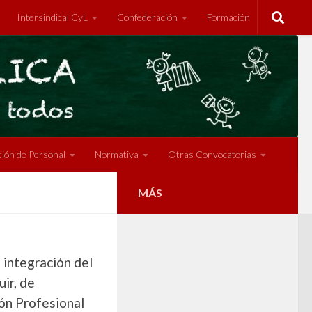
Intersindical CyL
Confederación
Formación
ión de Personal
Normativa
Otras Convocatorias
MÁS
 integración del
ir, de
ón Profesional