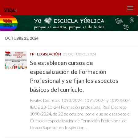
Saltar al contenido
OCTUBRE 23, 2024
FP
/
LEGISLACIÓN
23 OCTUBRE, 2024
Se establecen cursos de
especialización de Formación
Profesional y se fijan los aspectos
básicos del currículo.
Reales Decretos 1090/2024, 1091/2024 y 1092/2024
(BOE 23-10-24) Formación profesional Real Decreto
1090/2024, de 22 de octubre, por el que se establece el
Curso de especialización de Formación Profesional de
Grado Superior en Inspección...