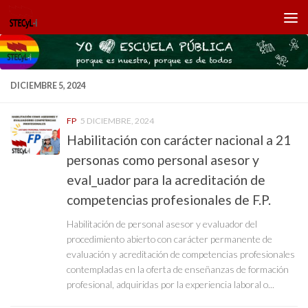
Saltar al contenido
DICIEMBRE 5, 2024
FP
5 DICIEMBRE, 2024
Habilitación con carácter nacional a 21
personas como personal asesor y
eval_uador para la acreditación de
competencias profesionales de F.P.
Habilitación de personal asesor y evaluador del
procedimiento abierto con carácter permanente de
evaluación y acreditación de competencias profesionales
contempladas en la oferta de enseñanzas de formación
profesional, adquiridas por la experiencia laboral o...