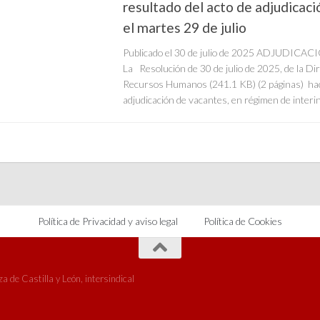
resultado del acto de adjudicac
el martes 29 de julio
Publicado el 30 de julio de 2025 ADJUDIC
La Resolución de 30 de julio de 2025, de la Di
Recursos Humanos (241.1 KB) (2 páginas) hace
adjudicación de vacantes, en régimen de interini
Política de Privacidad y aviso legal
Política de Cookies
 de Castilla y León, intersindical