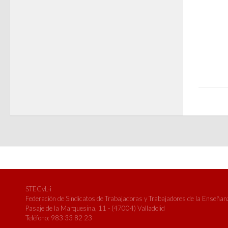
STECyL-i
Federación de Sindicatos de Trabajadoras y Trabajadores de la Enseñanza
Pasaje de la Marquesina, 11 - (47004) Valladolid
Teléfono: 983 33 82 23