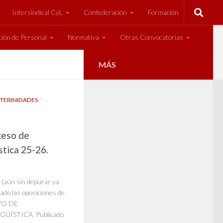
Intersindical CyL
Confederación
Formación
ión de Personal
Normativa
Otras Convocatorias
MÁS
NTERINIDADES
/
ceso de
stica 25-26.
ún sin depurar ya
do las oposiciones de
VO DE
ÍSTICA. Publicado