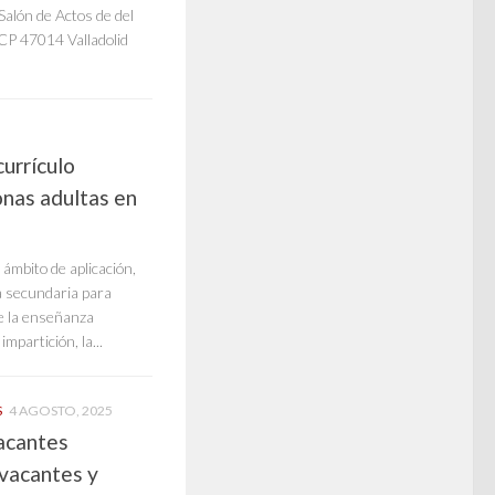
Salón de Actos de del
. CP 47014 Valladolid
urrículo
nas adultas en
 ámbito de aplicación,
za secundaria para
de la enseñanza
partición, la...
S
4 AGOSTO, 2025
vacantes
vacantes y