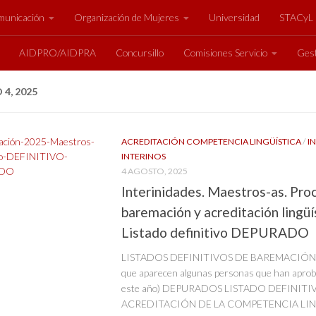
unicación
Organización de Mujeres
Universidad
STACyL
AIDPRO/AIDPRA
Concursillo
Comisiones Servicio
Gest
4, 2025
ACREDITACIÓN COMPETENCIA LINGÜÍSTICA
/
I
INTERINOS
4 AGOSTO, 2025
Interinidades. Maestros-as. Pro
baremación y acreditación lingüí
Listado definitivo DEPURADO
LISTADOS DEFINITIVOS DE BAREMACIÓN (a
que aparecen algunas personas que han aproba
este año) DEPURADOS LISTADO DEFINITI
ACREDITACIÓN DE LA COMPETENCIA LINGÜ