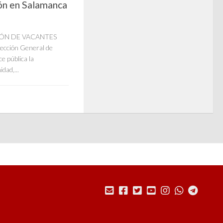
ión en Salamanca
ACIÓN DE VACANTES
rección General de
 pública la
dad,...