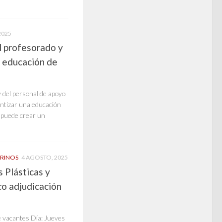
2025
el profesorado y
a educación de
y del personal de apoyo
antizar una educación
 puede crear un
ERINOS
4 AGOSTO, 2025
 Plásticas y
co adjudicación
vacantes Día: Jueves