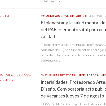
el 4 de agosto...
COMUNICADOS
/
SALUD LABORAL
4 AGOSTO, 
El bienestar y la salud mental d
del PAE: elemento vital para un
calidad
El bienestar y la salud mental del profesorado 
educativo (P.A.E.) son fundamentales para gar
de calidad. Un docente con buena salud mental
ambiente de...
ENSEÑANZAS ARTÍSTICAS
/
INTERINIDADES
/
INT
Interinidades. Profesorado Artes
Diseño. Convocatoria acto públi
de vacantes jueves 7 de agosto
CONVOCATORIA acto público adjudicación de 