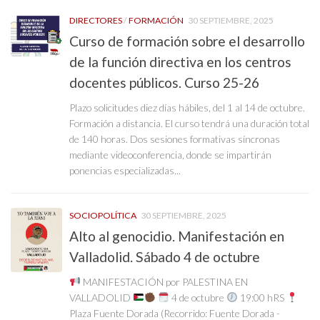
DIRECTORES
/
FORMACIÓN
30 SEPTIEMBRE, 2025
Curso de formación sobre el desarrollo
de la función directiva en los centros
docentes públicos. Curso 25-26
Plazo solicitudes diez días hábiles, del 1 al 14 de octubre.
Formación a distancia. El curso tendrá una duración total
de 140 horas. Dos sesiones formativas síncronas
mediante videoconferencia, donde se impartirán
ponencias especializadas...
SOCIOPOLÍTICA
30 SEPTIEMBRE, 2025
Alto al genocidio. Manifestación en
Valladolid. Sábado 4 de octubre
MANIFESTACIÓN por PALESTINA EN
VALLADOLID
4 de octubre
19:00 hRS
Plaza Fuente Dorada (Recorrido: Fuente Dorada -