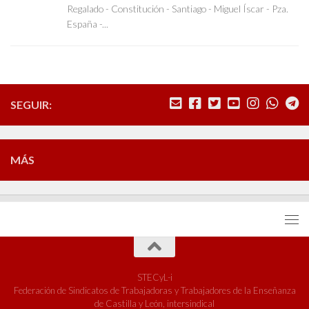
Regalado - Constitución - Santiago - Miguel Íscar - Pza.
España -...
SEGUIR:
MÁS
STECyL-i
Federación de Sindicatos de Trabajadoras y Trabajadores de la Enseñanza
de Castilla y León, intersindical