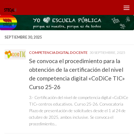
Saltar al contenido
SEPTIEMBRE 30, 2025
COMPETENCIA DIGITAL DOCENTE
30 SEPTIEMBRE, 2025
Se convoca el procedimiento para la
obtención de la certificación del nivel
de competencia digital «CoDiCe TIC»
Curso 25-26
3.- Certificación del nivel de competencia digital «CoDiCe
TIC» centros educativos. Curso 25-26. Convocatoria
Plazo de presentación de solicitudes desde el 1 al 24 de
octubre de 2025, ambos inclusive. Se convoca el
procedimiento...