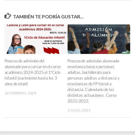
TAMBIÉN TE PODRÍA GUSTAR...
Proceso de admisión del
Proceso de admisión alumnado
alumnado para cursar en el curso
enseñanza básica personas
académico 2024-2025 el 1ºCiclo
adultas, bachillerato para
Infantil (nacimiento hasta los 3
personas adultas a distancia y
años de edad)
enseñanzas de FP Inicial a
distancia. Calendario de las
12 FEBRERO, 2024
distintas actuaciones. Curso
2021/2022.
1 JULIO, 2021