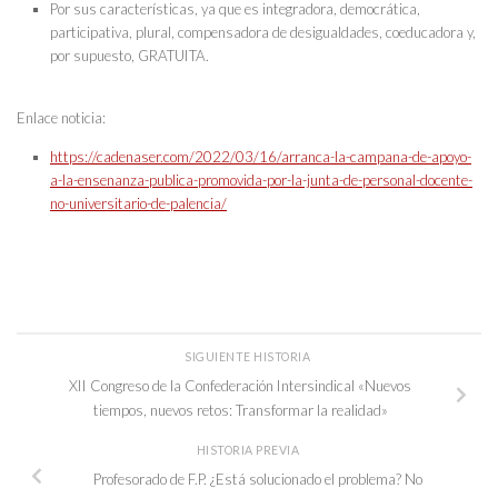
Por sus características, ya que es integradora, democrática,
participativa, plural, compensadora de desigualdades, coeducadora y,
por supuesto, GRATUITA.
Enlace noticia:
https://cadenaser.com/2022/03/16/arranca-la-campana-de-apoyo-
a-la-ensenanza-publica-promovida-por-la-junta-de-personal-docente-
no-universitario-de-palencia/
SIGUIENTE HISTORIA
XII Congreso de la Confederación Intersindical «Nuevos
tiempos, nuevos retos: Transformar la realidad»
HISTORIA PREVIA
Profesorado de F.P. ¿Está solucionado el problema? No