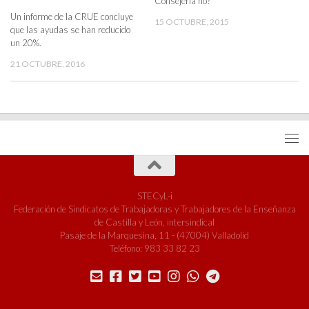
Consejería no?
Un informe de la CRUE concluye
15 OCTUBRE, 2015
que las ayudas se han reducido
un 20%.
21 OCTUBRE, 2016
STECyL-i
Federación de Sindicatos de Trabajadoras y Trabajadores de la Enseñanza
de Castilla y León, intersindical
Pasaje de la Marquesina, 11 - (47004) Valladolid
Teléfono: 983 33 82 23