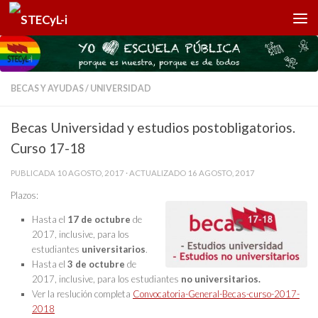
Saltar al contenido
BECAS Y AYUDAS
/
UNIVERSIDAD
Becas Universidad y estudios postobligatorios.
Curso 17-18
PUBLICADA
10 AGOSTO, 2017
· ACTUALIZADO
16 AGOSTO, 2017
Plazos:
Hasta el
17 de octubre
de
2017, inclusive, para los
estudiantes
universitarios
.
Hasta el
3 de octubre
de
2017, inclusive, para los estudiantes
no universitarios.
Ver la reslución completa
Convocatoria-General-Becas-curso-2017-
2018