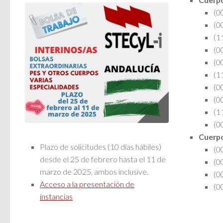
(0
(0
(1
(0
(0
(1
(0
(0
(1
(0
Cuerpo
Plazo de solicitudes (10 días hábiles)
(0
desde el
25 de febrero
hasta el
11 de
(0
marzo de 2025
, ambos inclusive.
(0
Acceso a la presentación de
(0
instancias