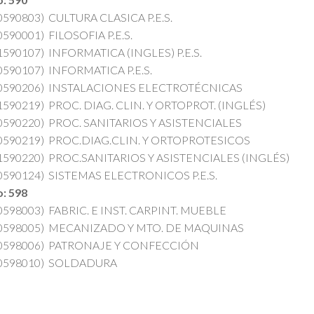
0590803)
CULTURA CLASICA P.E.S.
0590001)
FILOSOFIA P.E.S.
1590107)
INFORMATICA (INGLES) P.E.S.
0590107)
INFORMATICA P.E.S.
0590206)
INSTALACIONES ELECTROTÉCNICAS
1590219)
PROC. DIAG. CLIN. Y ORTOPROT. (INGLÉS)
0590220)
PROC. SANITARIOS Y ASISTENCIALES
0590219)
PROC.DIAG.CLIN. Y ORTOPROTESICOS
1590220)
PROC.SANITARIOS Y ASISTENCIALES (INGLÉS)
0590124)
SISTEMAS ELECTRONICOS P.E.S.
: 598
0598003)
FABRIC. E INST. CARPINT. MUEBLE
0598005)
MECANIZADO Y MTO. DE MAQUINAS
0598006)
PATRONAJE Y CONFECCIÓN
0598010)
SOLDADURA