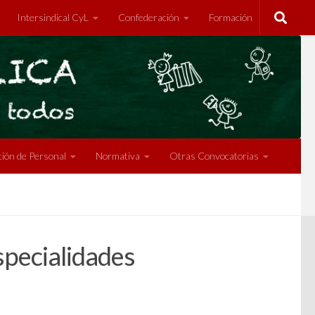
Intersindical CyL
Confederación
Formación
ión de Personal
Normativa
Otras Convocatorias
specialidades