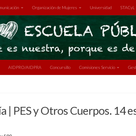
unicación
Organización de Mujeres
Universidad
STACyL
AIDPRO/AIDPRA
Concursillo
Comisiones Servicio
Gest
ía | PES y Otros Cuerpos. 14 e
: 590