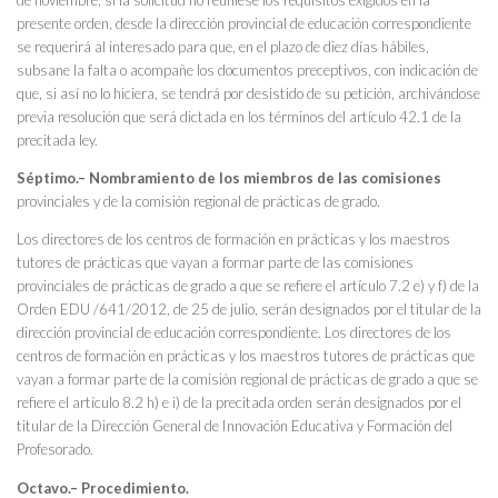
de noviembre, si la solicitud no reuniese los requisitos exigidos en la
presente orden, desde la dirección provincial de educación correspondiente
se requerirá al interesado para que, en el plazo de diez días hábiles,
subsane la falta o acompañe los documentos preceptivos, con indicación de
que, si así no lo hiciera, se tendrá por desistido de su petición, archivándose
previa resolución que será dictada en los términos del artículo 42.1 de la
precitada ley.
Séptimo.– Nombramiento de los miembros de las comisiones
provinciales y de la comisión regional de prácticas de grado.
Los directores de los centros de formación en prácticas y los maestros
tutores de prácticas que vayan a formar parte de las comisiones
provinciales de prácticas de grado a que se refiere el artículo 7.2 e) y f) de la
Orden EDU /641/2012, de 25 de julio, serán designados por el titular de la
dirección provincial de educación correspondiente. Los directores de los
centros de formación en prácticas y los maestros tutores de prácticas que
vayan a formar parte de la comisión regional de prácticas de grado a que se
refiere el artículo 8.2 h) e i) de la precitada orden serán designados por el
titular de la Dirección General de Innovación Educativa y Formación del
Profesorado.
Octavo.– Procedimiento.