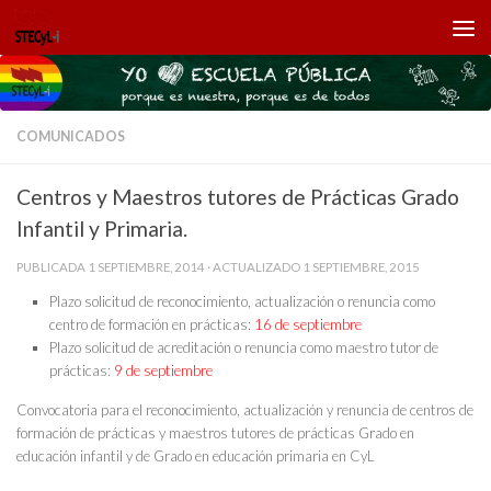
Saltar al contenido
COMUNICADOS
Centros y Maestros tutores de Prácticas Grado
Infantil y Primaria.
PUBLICADA
1 SEPTIEMBRE, 2014
· ACTUALIZADO
1 SEPTIEMBRE, 2015
Plazo solicitud de reconocimiento, actualización o renuncia como
centro de formación en prácticas:
16 de septiembre
Plazo solicitud de acreditación o renuncia como maestro tutor de
prácticas:
9 de septiembre
Convocatoria para el reconocimiento, actualización y renuncia de centros de
formación de prácticas y maestros tutores de prácticas Grado en
educación infantil y de Grado en educación primaria en CyL