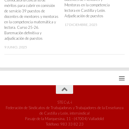
Convocatoria concurso de
Mentoras en la competencia
méritos para cubrir en comisión
lectora en Castilla y León.
de servicio 39 puestos de
Adjudicación de puestos
docentes de mentores y mentoras
en la competencia matemática y
17 DICIEMBRE, 2025
lectora. Curso 25-26.
Baremación definitiva y
adjudicación de puestos
9 JUNIO, 2025
STECyL-i
Federación de Sindicatos de Trabajadoras y Trabajadores de la Enseñanza
de Castilla y León, intersindical
Pasaje de la Marquesina, 11 - (47004) Valladolid
Teléfono: 983 33 82 23