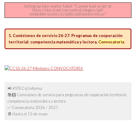
Setting up fake worker failed: "Cannot load script at:
https://stecyl.net/wp-content/plugins/pdf-
embedder/assets/js/pdfjs/pdf.worker.min.js".
1. Comisiones de servicio 26-27. Programas de cooperación
territorial: competencia matemática y lectora.
Convocatoria
📢 #STECyLInforma
📚🧮 Comisiones de servicio para programas de cooperación territorial:
competencia matemática y lectora.
✅ Convocatoria 2026 / 2027.
📆 Hasta el 15 de mayo