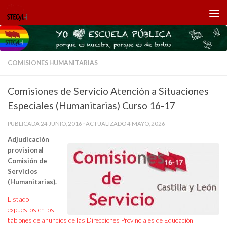
Saltar al contenido
COMISIONES HUMANITARIAS
Comisiones de Servicio Atención a Situaciones
Especiales (Humanitarias) Curso 16-17
PUBLICADA
24 JUNIO, 2016
· ACTUALIZADO
4 MAYO, 2026
Adjudicación
provisional
Comisión de
Servicios
(Humanitarias).
Listado
expuestos en los
tablones de anuncios de las Direcciones Provinciales de Educación