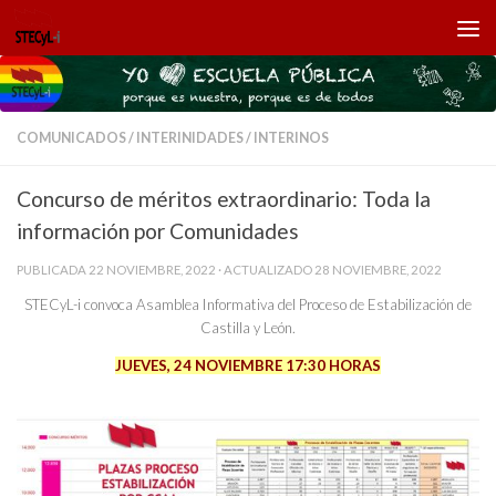
Saltar al contenido
COMUNICADOS
/
INTERINIDADES
/
INTERINOS
Concurso de méritos extraordinario: Toda la
información por Comunidades
PUBLICADA
22 NOVIEMBRE, 2022
· ACTUALIZADO
28 NOVIEMBRE, 2022
STECyL-i convoca Asamblea Informativa del Proceso de Estabilización de
Castilla y León.
JUEVES, 24 NOVIEMBRE
17:30
HORAS