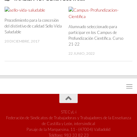
Procedimiento para la concesión
del distintivo de calidad Sello Vida
Alumnado seleccionado para
Saludable
participar en los Campus de
Profundización Científica. Curso
20 DICIEMBRE, 2017
21-22
22 JUNIO, 2022
STECyL-i
Federación de Sindicatos de Trabajadoras y Trabajadores de la Enseñanza
de Castilla y León, intersindical
Pasaje de la Marquesina, 11 - (47004) Valladolid
Teléfono: 983 33 82 23