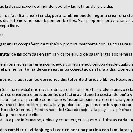
a desconexión del mundo laboral y las rutinas del día a día.
 nos facilita la existencia, pero también puede llegar a crear una c
 disfrutemos, no para depender de ellos. Nos propone aprovechar las v
empo libre.
es:
ar en un compañero de trabajo y procura marcharte con las cosas resuelt
rutar de las comidas en familia y darte el lujo de pasar largas sobremesas
miten revisar si tenemos nuevos correos electrónicos desde cualquier l
el primer síntoma de que seguimos conectados al día a día
. Con ech
es para aparcar las versiones digitales de diarios y libros.
Recupera 
a (o sana envidia) que nos producía recibir una postal de algún amigo o 
zón se encuentre que, además de facturas, tiene tu postal de puño y 
lución que nos permite conectarnos instantáneamente con mucha gent
ovecha el tiempo libre para salir y quedar con aquellos con los que duran
 hotel:
Créenos. ¡Puedes hacerlo! Cuando bajes a la playa, a la piscina 
tar pendiente de ellos.
ástica para informarse, opinar y conocer gente, pero
si tuiteas cada u
des
cambiar tu videojuego favorito por una partida con familiares 