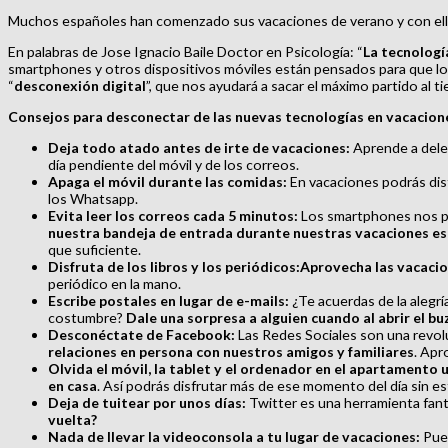
Muchos españoles han comenzado sus vacaciones de verano y con ellas l
En palabras de Jose Ignacio Baile Doctor en Psicología: “
La tecnología
smartphones y otros dispositivos móviles están pensados para que los
“
desconexión digital
”, que nos ayudará a sacar el máximo partido al ti
Consejos para desconectar de las nuevas tecnologías en vacacion
Deja todo atado antes de irte de vacaciones:
Aprende a deleg
día pendiente del móvil y de los correos.
Apaga el móvil durante las comidas:
En vacaciones podrás disf
los Whatsapp.
Evita leer los correos cada 5 minutos:
Los smartphones nos per
nuestra bandeja de entrada durante nuestras vacaciones es 
que suficiente.
Disfruta de los libros y los periódicos:
Aprovecha las vacacion
periódico en la mano.
Escribe postales en lugar de e-mails:
¿Te acuerdas de la alegrí
costumbre?
Dale una sorpresa a alguien cuando al abrir el bu
Desconéctate de Facebook:
Las Redes Sociales son una revo
relaciones en persona con nuestros amigos y familiares
. Apr
Olvida el móvil, la tablet y el ordenador en el apartamento u
en casa
. Así podrás disfrutar más de ese momento del día sin es
Deja de tuitear por unos días:
Twitter es una herramienta fant
vuelta?
Nada de llevar la videoconsola a tu lugar de vacaciones:
Pue