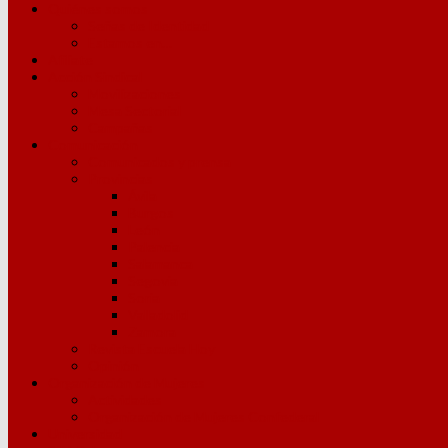
Quiénes somos
Señas de Identidad
Estamos en…
Afíliate
Acción Sindical
Movilizaciones
Mesa Sectorial
Campañas
Comunicación
Comunicados y prensa
Provincias
Ávila
Burgos
León
Palencia
Salamanca
Segovia
Soria
Valladolid
Zamora
Revista Escuela Hoy
Opinión
Organización de Mujeres
Actividades
Organización de Mujeres Confederal
Universidad