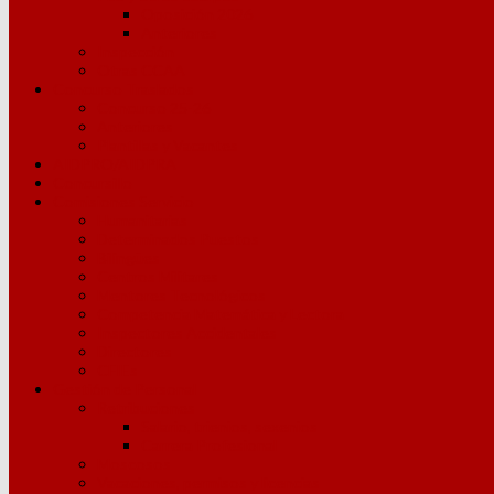
Oposición 2026
Anteriores
Inspección
Otras CCAA
Concurso Traslados
Concurso 25-26
Anteriores
Plantillas y Vacantes
AIDPRO/AIDPRA
Concursillo
Comisiones Servicio
Humanitarias
Determinados Puestos
Bilingües
Centros Militares
Mentores Tecnológicos
Competencia Matemática y Lectora
Inspectores Accidentales
Directores
CFIEs
Gestión de Personal
Retribuciones
Salario, trienios, sexenios
Carrera Profesional
Moscosos
Vacaciones, permisos y licencias