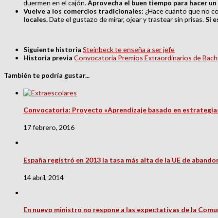
duermen en el cajón.
Aprovecha el buen tiempo para hacer un po
Vuelve a los comercios tradicionales:
¿Hace cuánto que no comp
locales.
Date el gustazo de mirar, ojear y trastear sin prisas.
Si 
Siguiente historia
Steinbeck te enseña a ser jefe
Historia previa
Convocatoria Premios Extraordinarios de Bachi
También te podría gustar...
Convocatoria: Proyecto «Aprendizaje basado en estrategias
17 febrero, 2016
España registró en 2013 la tasa más alta de la UE de abando
14 abril, 2014
En nuevo ministro no respone a las expectativas de la Com