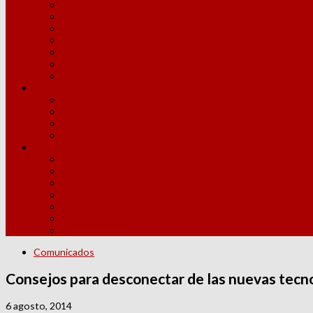
Competencia Lingüística
Competencia Digital
Adquisición Nuevas Especialidades
Licencia por Estudios
Año Sabático
MUFACE
Jubilaciones
Normativa
Elección Grupos y Horarios
Instrucciones Inicio y Fin de Curso
Convivencia Escolar
Legislación
Otras Convocatorias
Escuelas Oficiales de Idiomas
Enseñanzas Artísticas
Conservatorios
Proyectos Innovación
PAU
Movilidad internacional
Becas y Ayudas
Comunicados
Consejos para desconectar de las nuevas tecn
6 agosto, 2014