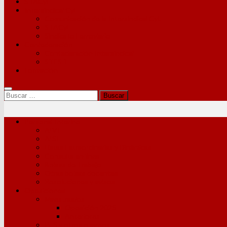
STACyL
Intersindical CyL
Comunicación de la Intersindical CyL
STACyL
Sindicato Ferroviario
Confederación
Confederación Intersindical
STES-i
Formación
Buscar:
Personal Interino
AIVI
AISI
Listas Extraordinarias y Dinámicas
Consulta en línea
Bolsas de Trabajo
Otras bolsas docentes
Resoluciones y avisos
Oposiciones
Maestras/os
Oposición 2025
Anteriores
PES y otros cuerpos