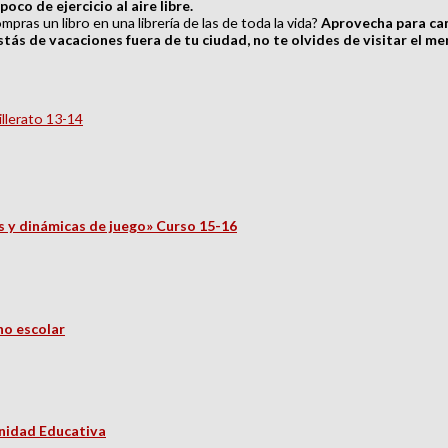
co de ejercicio al aire libre.
ras un libro en una librería de las de toda la vida?
Aprovecha para camb
estás de vacaciones fuera de tu ciudad, no te olvides de visitar el m
llerato 13-14
 y dinámicas de juego» Curso 15-16
no escolar
unidad Educativa