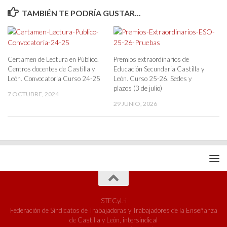
TAMBIÉN TE PODRÍA GUSTAR...
Certamen de Lectura en Público.
Premios extraordinarios de
Centros docentes de Castilla y
Educación Secundaria Castilla y
León. Convocatoria Curso 24-25
León. Curso 25-26. Sedes y
plazos (3 de julio)
7 OCTUBRE, 2024
29 JUNIO, 2026
STECyL-i
Federación de Sindicatos de Trabajadoras y Trabajadores de la Enseñanza
de Castilla y León, intersindical