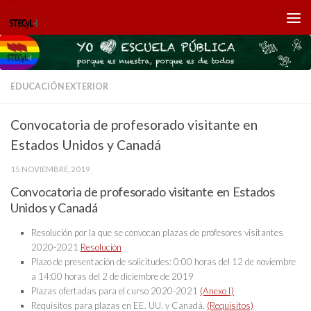
Saltar al contenido
EDUCACIÓN EXTERIOR
Convocatoria de profesorado visitante en
Estados Unidos y Canadá
15 NOVIEMBRE, 2019
Convocatoria de profesorado visitante en Estados
Unidos y Canadá
Resolución por la que se convocan plazas de profesores visitantes
2020-2021
Resolución
Plazo de presentación de solicitudes: 0:00 horas del 12 de noviembre
a 14:00 horas del 2 de diciembre de 2019
Plazas ofertadas para el curso 2020-2021
(Anexo I)
Requisitos para plazas en EE. UU. y Canadá.
(Requisitos)