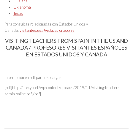
Luisiana
Oklahoma
Texas
Para consultas relacionadas con Estados Unidos y
Canadá:
visitantes.usa@educacion.gob.es
VISITING TEACHERS FROM SPAIN IN THE US AND
CANADA / PROFESORES VISITANTES ESPAÑOLES
EN ESTADOS UNIDOS Y CANADÁ
Información en pdf para descargar
[pdf]http://stecyl.net/wp-content/uploads/2019/11/visiting-teacher-
admin-online.pdf[/pdf]