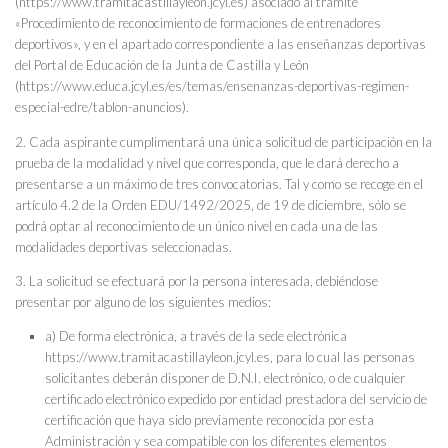
(https://www.tramitacastillayleon.jcyl.es) asociado al trámite
«Procedimiento de reconocimiento de formaciones de entrenadores
deportivos», y en el apartado correspondiente a las enseñanzas deportivas
del Portal de Educación de la Junta de Castilla y León
(https://www.educa.jcyl.es/es/temas/ensenanzas-deportivas-regimen-
especial-edre/tablon-anuncios).
2. Cada aspirante cumplimentará una única solicitud de participación en la
prueba de la modalidad y nivel que corresponda, que le dará derecho a
presentarse a un máximo de tres convocatorias. Tal y como se recoge en el
artículo 4.2 de la Orden EDU/1492/2025, de 19 de diciembre, sólo se
podrá optar al reconocimiento de un único nivel en cada una de las
modalidades deportivas seleccionadas.
3. La solicitud se efectuará por la persona interesada, debiéndose
presentar por alguno de los siguientes medios:
a) De forma electrónica, a través de la sede electrónica
https://www.tramitacastillayleon.jcyl.es, para lo cual las personas
solicitantes deberán disponer de D.N.I. electrónico, o de cualquier
certificado electrónico expedido por entidad prestadora del servicio de
certificación que haya sido previamente reconocida por esta
Administración y sea compatible con los diferentes elementos