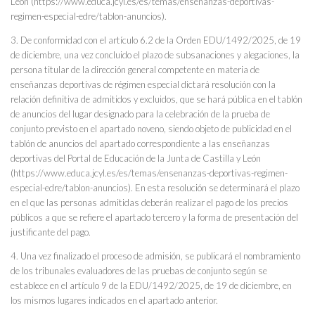
León (https://www.educa.jcyl.es/es/temas/ensenanzas-deportivas-
regimen-especial-edre/tablon-anuncios).
3. De conformidad con el artículo 6.2 de la Orden EDU/1492/2025, de 19
de diciembre, una vez concluido el plazo de subsanaciones y alegaciones, la
persona titular de la dirección general competente en materia de
enseñanzas deportivas de régimen especial dictará resolución con la
relación definitiva de admitidos y excluidos, que se hará pública en el tablón
de anuncios del lugar designado para la celebración de la prueba de
conjunto previsto en el apartado noveno, siendo objeto de publicidad en el
tablón de anuncios del apartado correspondiente a las enseñanzas
deportivas del Portal de Educación de la Junta de Castilla y León
(https://www.educa.jcyl.es/es/temas/ensenanzas-deportivas-regimen-
especial-edre/tablon-anuncios). En esta resolución se determinará el plazo
en el que las personas admitidas deberán realizar el pago de los precios
públicos a que se refiere el apartado tercero y la forma de presentación del
justificante del pago.
4. Una vez finalizado el proceso de admisión, se publicará el nombramiento
de los tribunales evaluadores de las pruebas de conjunto según se
establece en el artículo 9 de la EDU/1492/2025, de 19 de diciembre, en
los mismos lugares indicados en el apartado anterior.