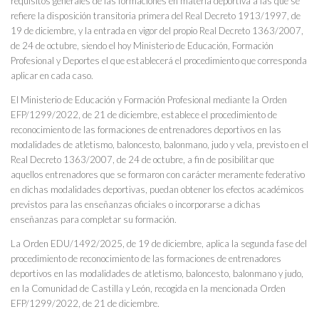
requisitos generales de las formaciones en materia deportiva a las que se
refiere la disposición transitoria primera del Real Decreto 1913/1997, de
19 de diciembre, y la entrada en vigor del propio Real Decreto 1363/2007,
de 24 de octubre, siendo el hoy Ministerio de Educación, Formación
Profesional y Deportes el que establecerá el procedimiento que corresponda
aplicar en cada caso.
El Ministerio de Educación y Formación Profesional mediante la Orden
EFP/1299/2022, de 21 de diciembre, establece el procedimiento de
reconocimiento de las formaciones de entrenadores deportivos en las
modalidades de atletismo, baloncesto, balonmano, judo y vela, previsto en el
Real Decreto 1363/2007, de 24 de octubre, a fin de posibilitar que
aquellos entrenadores que se formaron con carácter meramente federativo
en dichas modalidades deportivas, puedan obtener los efectos académicos
previstos para las enseñanzas oficiales o incorporarse a dichas
enseñanzas para completar su formación.
La Orden EDU/1492/2025, de 19 de diciembre, aplica la segunda fase del
procedimiento de reconocimiento de las formaciones de entrenadores
deportivos en las modalidades de atletismo, baloncesto, balonmano y judo,
en la Comunidad de Castilla y León, recogida en la mencionada Orden
EFP/1299/2022, de 21 de diciembre.