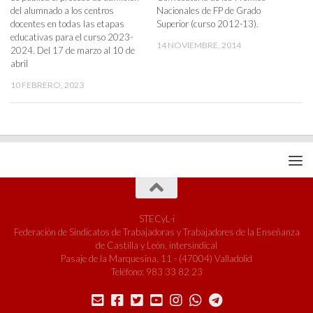
del alumnado a los centros
Nacionales de FP de Grado
docentes en todas las etapas
Superior (curso 2012-13).
educativas para el curso 2023-
14 NOVIEMBRE, 2014
2024. Del 17 de marzo al 10 de
abril
10 FEBRERO, 2023
STECyL-i
Federación de Sindicatos de Trabajadoras y Trabajadores de la Enseñanza
de Castilla y León, intersindical
Pasaje de la Marquesina, 11 - (47004) Valladolid
Teléfono: 983 33 82 23