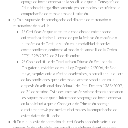
oponga de forma expresa en la solicitud a que la Consejería de
Educación obtenga directamente y/o por medios electrónicos la
comprobación de estos datos de titulación.
c) En el supuesto de homologación del diploma de entrenador o
entrenadora de nivel II:
1º. Certificación que acredite la condición de entrenador o
entrenadora de nivel II, expedida por la federación española o
autonómica de Castilla y León en la modalidad deportiva
correspondiente, conforme al modelo del anexo II de la Orden
EFP/1299/2022, de 21 de diciembre.
2º. Copia del título de Graduado en Educación Secundaria
Obligatoria, establecido en la Ley Orgánica 2/2006, de 3 de
mayo, o equivalente a efectos académicos, o acreditar cualquiera
de las condiciones que a efectos de acceso se detallan en la
disposición adicional duodécima.1 del Real Decreto 1363/2007,
de 24 de octubre. Esta documentación solo se deberá aportar en
los supuestos en que el interesado se oponga de forma expresa
en la solicitud a que la Consejería de Educación obtenga
directamente y/o por medios electrónicos la comprobación de
estos datos de titulación.
d) En el supuesto de obtención del certificado académico oficial de
superación de ciclo inicial por acreditar el diploma de entrenador o