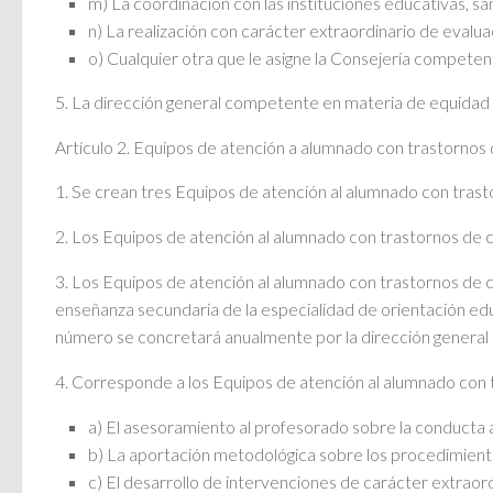
m) La coordinación con las instituciones educativas, san
n) La realización con carácter extraordinario de eval
o) Cualquier otra que le asigne la Consejería compete
5. La dirección general competente en materia de equidad
Artículo 2. Equipos de atención a alumnado con trastornos
1. Se crean tres Equipos de atención al alumnado con trasto
2. Los Equipos de atención al alumnado con trastornos de c
3. Los Equipos de atención al alumnado con trastornos de 
enseñanza secundaria de la especialidad de orientación e
número se concretará anualmente por la dirección general
4. Corresponde a los Equipos de atención al alumnado con t
a) El asesoramiento al profesorado sobre la conducta 
b) La aportación metodológica sobre los procedimiento
c) El desarrollo de intervenciones de carácter extraord