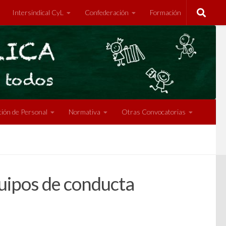
Intersindical CyL
Confederación
Formación
ión de Personal
Normativa
Otras Convocatorias
quipos de conducta