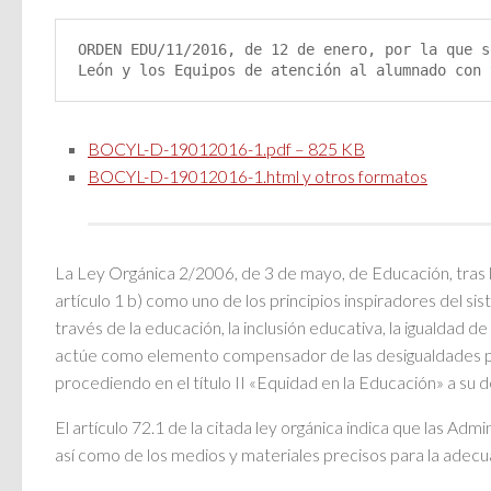
ORDEN EDU/11/2016, de 12 de enero, por la que s
León y los Equipos de atención al alumnado con 
BOCYL-D-19012016-1.pdf – 825 KB
BOCYL-D-19012016-1.html y otros formatos
La Ley Orgánica 2/2006, de 3 de mayo, de Educación, tras l
artículo 1 b) como uno de los principios inspiradores del si
través de la educación, la inclusión educativa, la igualdad 
actúe como elemento compensador de las desigualdades perso
procediendo en el título II «Equidad en la Educación» a su d
El artículo 72.1 de la citada ley orgánica indica que las A
así como de los medios y materiales precisos para la adec