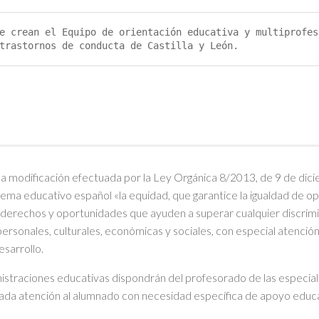
e crean el Equipo de orientación educativa y multiprofes
trastornos de conducta de Castilla y León.
a modificación efectuada por la Ley Orgánica 8/2013, de 9 de diciem
stema educativo español «la equidad, que garantice la igualdad de o
de derechos y oportunidades que ayuden a superar cualquier discrimin
nales, culturales, económicas y sociales, con especial atención a
esarrollo.
dministraciones educativas dispondrán del profesorado de las especi
uada atención al alumnado con necesidad específica de apoyo educa