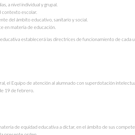
as, a nivel individual y grupal.
l contexto escolar.
ente del ámbito educativo, sanitario y social.
nte en materia de educación.
educativa establecerá las directrices de funcionamiento de cada u
al, el Equipo de atención al alumnado con superdotación intelectua
e 19 de febrero.
 materia de equidad educativa a dictar, en el ámbito de sus compete
n la presente orden.