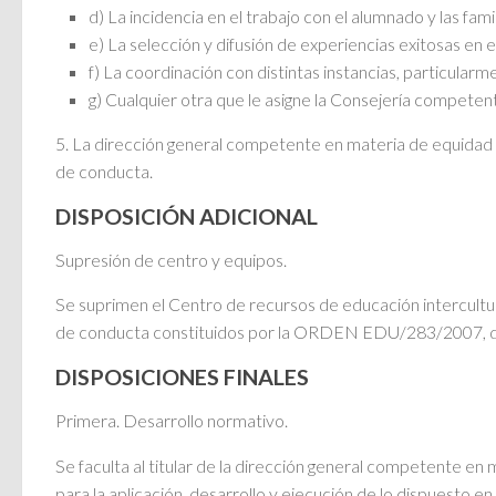
d) La incidencia en el trabajo con el alumnado y las famili
e) La selección y difusión de experiencias exitosas en e
f) La coordinación con distintas instancias, particularm
g) Cualquier otra que le asigne la Consejería compete
5. La dirección general competente en materia de equidad 
de conducta.
DISPOSICIÓN ADICIONAL
Supresión de centro y equipos.
Se suprimen el Centro de recursos de educación intercultur
de conducta constituidos por la ORDEN EDU/283/2007, d
DISPOSICIONES FINALES
Primera. Desarrollo normativo.
Se faculta al titular de la dirección general competente en
para la aplicación, desarrollo y ejecución de lo dispuesto e