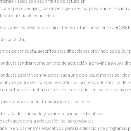
itarias y sociales en su ámbito de actuación.
uaciones psicopedagógicas de peritaje externo, previa autorización
nte en materia de educación.
 educativa establecerá las directrices de funcionamiento del CRE
 de conducta.
rnos de conducta, adscritos a las direcciones provinciales de Burgos
onducta tendrán como ámbito de actuación la provincia a cuya dire
conducta estarán compuestos, cada uno de ellos, al menos por dos 
ducativa y podrá ser complementado con profesorado técnico de se
 competente en materia de equidad educativa en función de las n
rastornos de conducta las siguientes funciones:
alterada del alumnado y sus implicaciones educativas.
s eficaces para la adecuación de las conductas.
inario en los centros educativos, para la aplicación de programas p