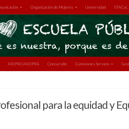
unicación
Organización de Mujeres
Universidad
STACyL
AIDPRO/AIDPRA
Concursillo
Comisiones Servicio
Gest
ofesional para la equidad y E