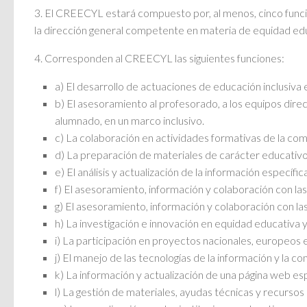
3. El CREECYL estará compuesto por, al menos, cinco func
la dirección general competente en materia de equidad edu
4. Corresponden al CREECYL las siguientes funciones:
a) El desarrollo de actuaciones de educación inclusiva 
b) El asesoramiento al profesorado, a los equipos dire
alumnado, en un marco inclusivo.
c) La colaboración en actividades formativas de la co
d) La preparación de materiales de carácter educativo,
e) El análisis y actualización de la información específ
f) El asesoramiento, información y colaboración con las 
g) El asesoramiento, información y colaboración con la
h) La investigación e innovación en equidad educativa
i) La participación en proyectos nacionales, europeos e
j) El manejo de las tecnologías de la información y la 
k) La información y actualización de una página web e
l) La gestión de materiales, ayudas técnicas y recurso