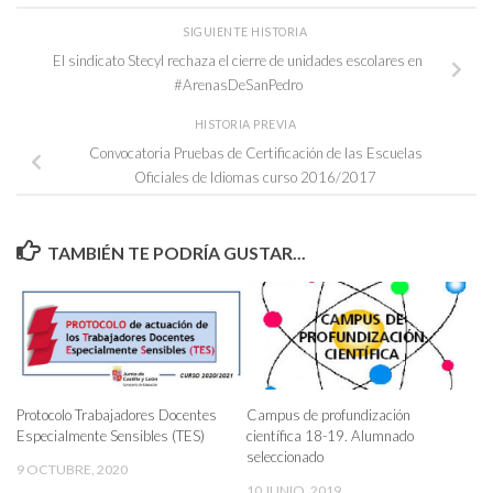
SIGUIENTE HISTORIA
El sindicato Stecyl rechaza el cierre de unidades escolares en
#ArenasDeSanPedro
HISTORIA PREVIA
Convocatoria Pruebas de Certificación de las Escuelas
Oficiales de Idiomas curso 2016/2017
TAMBIÉN TE PODRÍA GUSTAR...
Protocolo Trabajadores Docentes
Campus de profundización
Especialmente Sensibles (TES)
científica 18-19. Alumnado
seleccionado
9 OCTUBRE, 2020
10 JUNIO, 2019