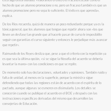
está algo distorsionado. «Valoramos el éxito o el fracaso escolar como el
hecho de que un alumno promocione o no, pero un fracaso también es que un
alumno promocione pero no sepa lo suficiente. El éxito es que aprenda»,
explica.
De los Ríos recuerda, quizá de manera un poco redundante porque ya es la
tónica general, que los alumnos que tengan que repetir ahora son «los que
lleven un desfase tan grande que al hacerle pasar de curso le imposibilite
seguir con garantías el curso siguiente y entonces le perjudique más avanzar
que repetir».
Raimundo de los Reyes desliza que, pese a que el criterio con la repetición ya
es que sea la última opción, «si se sigue la filosofía del acuerdo se debería
levantar la mano» con las condiciones en que se repite.
De momento solo hay declaraciones, voluntades y opiniones. También ruido y
falta de unidad, al menos en la superficie, porque la ministra sigue
defendiendo que todas las regiones están de acuerdo con el espíritu de lo
pactado, aunque algunas se esmeren en disimularlo. Los detalles se
conocerán cuando se publique el acuerdo en el BOE y después con las
instrucciones específicas derivadas del mismo que desarrollen las
consejerías de Educación.