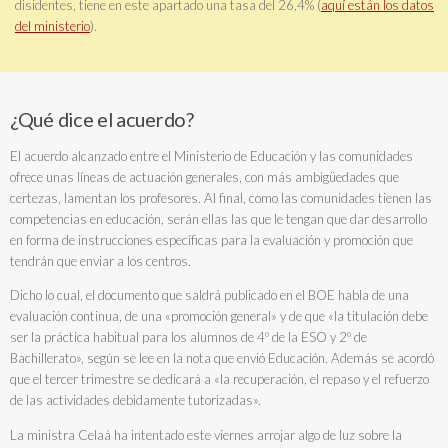
disidentes, tiene en este apartado una tasa del 26,4% (
aquí están los datos
del ministerio
).
¿Qué dice el acuerdo?
El acuerdo alcanzado entre el Ministerio de Educación y las comunidades
ofrece unas líneas de actuación generales, con más ambigüedades que
certezas, lamentan los profesores. Al final, como las comunidades tienen las
competencias en educación, serán ellas las que le tengan que dar desarrollo
en forma de instrucciones específicas para la evaluación y promoción que
tendrán que enviar a los centros.
Dicho lo cual, el documento que saldrá publicado en el BOE habla de una
evaluación continua, de una «promoción general» y de que «la titulación debe
ser la práctica habitual para los alumnos de 4º de la ESO y 2º de
Bachillerato», según se lee en la nota que envió Educación. Además se acordó
que el tercer trimestre se dedicará a «la recuperación, el repaso y el refuerzo
de las actividades debidamente tutorizadas».
La ministra Celaá ha intentado este viernes arrojar algo de luz sobre la