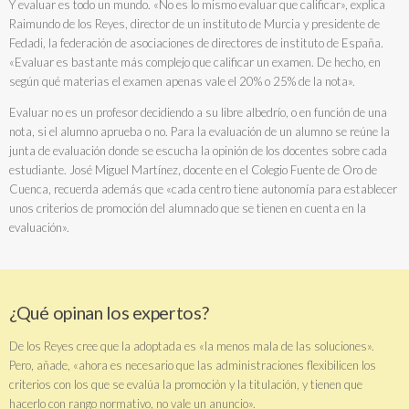
Y evaluar es todo un mundo. «No es lo mismo evaluar que calificar», explica
Raimundo de los Reyes, director de un instituto de Murcia y presidente de
Fedadi, la federación de asociaciones de directores de instituto de España.
«Evaluar es bastante más complejo que calificar un examen. De hecho, en
según qué materias el examen apenas vale el 20% o 25% de la nota».
Evaluar no es un profesor decidiendo a su libre albedrío, o en función de una
nota, si el alumno aprueba o no. Para la evaluación de un alumno se reúne la
junta de evaluación donde se escucha la opinión de los docentes sobre cada
estudiante. José Miguel Martínez, docente en el Colegio Fuente de Oro de
Cuenca, recuerda además que «cada centro tiene autonomía para establecer
unos criterios de promoción del alumnado que se tienen en cuenta en la
evaluación».
¿Qué opinan los expertos?
De los Reyes cree que la adoptada es «la menos mala de las soluciones».
Pero, añade, «ahora es necesario que las administraciones flexibilicen los
criterios con los que se evalúa la promoción y la titulación, y tienen que
hacerlo con rango normativo, no vale un anuncio».