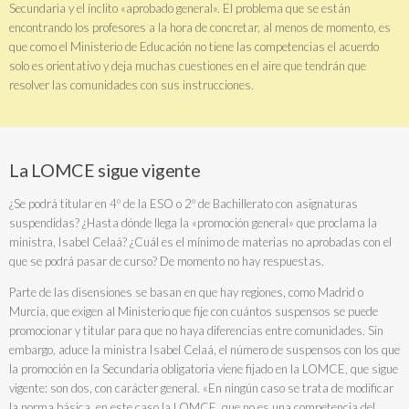
Secundaria y el ínclito «aprobado general». El problema que se están
encontrando los profesores a la hora de concretar, al menos de momento, es
que como el Ministerio de Educación no tiene las competencias el acuerdo
solo es orientativo y deja muchas cuestiones en el aire que tendrán que
resolver las comunidades con sus instrucciones.
La LOMCE sigue vigente
¿Se podrá titular en 4º de la ESO o 2º de Bachillerato con asignaturas
suspendidas? ¿Hasta dónde llega la «promoción general» que proclama la
ministra, Isabel Celaá? ¿Cuál es el mínimo de materias no aprobadas con el
que se podrá pasar de curso? De momento no hay respuestas.
Parte de las disensiones se basan en que hay regiones, como Madrid o
Murcia, que exigen al Ministerio que fije con cuántos suspensos se puede
promocionar y titular para que no haya diferencias entre comunidades. Sin
embargo, aduce la ministra Isabel Celaá, el número de suspensos con los que
la promoción en la Secundaria obligatoria viene fijado en la LOMCE, que sigue
vigente: son dos, con carácter general. «En ningún caso se trata de modificar
la norma básica, en este caso la LOMCE, que no es una competencia del