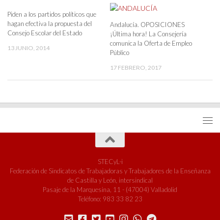
Piden a los partidos políticos que
hagan efectiva la propuesta del
Andalucía. OPOSICIONES
Consejo Escolar del Estado
¡Última hora! La Consejería
comunica la Oferta de Empleo
13 JUNIO, 2014
Público
17 FEBRERO, 2017
STECyL-i
Federación de Sindicatos de Trabajadoras y Trabajadores de la Enseñanza
de Castilla y León, intersindical
Pasaje de la Marquesina, 11 - (47004) Valladolid
Teléfono: 983 33 82 23