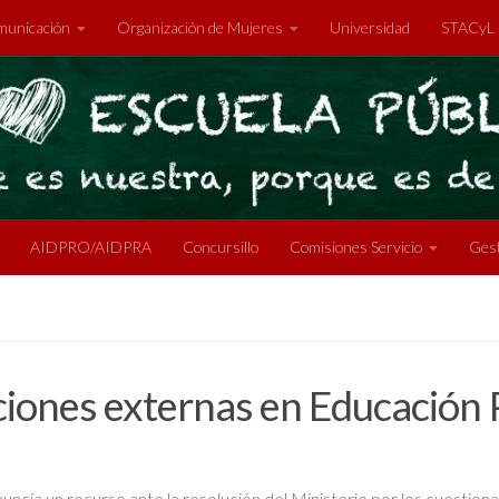
unicación
Organización de Mujeres
Universidad
STACyL
AIDPRO/AIDPRA
Concursillo
Comisiones Servicio
Gest
aciones externas en Educación 
ncia un recurso ante la resolución del Ministerio por los cuestionari