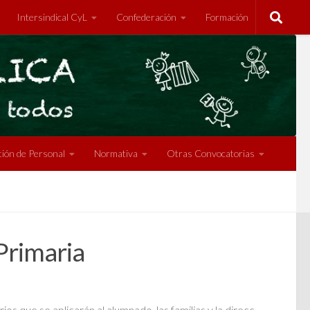
Intersindical CyL
Confederación
Formación
ión de Personal
Normativa
Otras Convocatorias
Primaria
os que se aplicarán al alumnado, las familias y la direcc