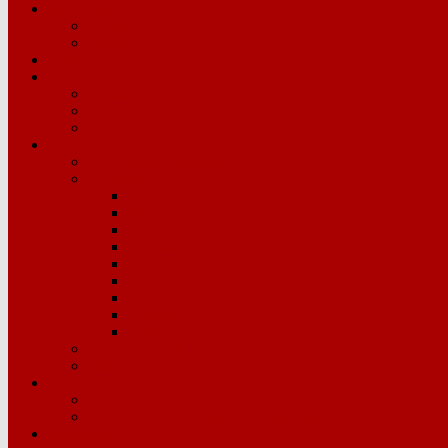
Quiénes somos
Señas de Identidad
Estamos en…
Afíliate
Acción Sindical
Movilizaciones
Mesa Sectorial
Campañas
Comunicación
Comunicados y prensa
Provincias
Ávila
Burgos
León
Palencia
Salamanca
Segovia
Soria
Valladolid
Zamora
Revista Escuela Hoy
Opinión
Organización de Mujeres
Actividades
Organización de Mujeres Confederal
Universidad