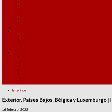
Competencia Lingüística
Competencia Digital
Adquisición Nuevas Especialidades
Licencia por Estudios
Año Sabático
MUFACE
Jubilaciones
Normativa
Elección Grupos y Horarios
Instrucciones Inicio y Fin de Curso
Convivencia Escolar
Legislación
Otras Convocatorias
Escuelas Oficiales de Idiomas
Enseñanzas Artísticas
Conservatorios
Proyectos Innovación
PAU
Movilidad internacional
Becas y Ayudas
Interinos
Exterior. Países Bajos, Bélgica y Luxemburgo |
16 febrero, 2022