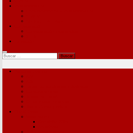
STACyL
Intersindical CyL
Comunicación de la Intersindical CyL
STACyL
Sindicato Ferroviario
Confederación
Confederación Intersindical
STES-i
Formación
Buscar:
Personal Interino
AIVI
AISI
Listas Extraordinarias y Dinámicas
Consulta en línea
Bolsas de Trabajo
Otras bolsas docentes
Resoluciones y avisos
Oposiciones
Maestras/os
Oposición 2025
Anteriores
PES y otros cuerpos