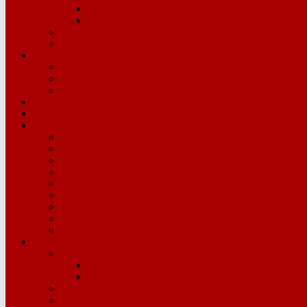
Oposición 2026
Anteriores
Inspección
Otras CCAA
Concurso Traslados
Concurso 25-26
Anteriores
Plantillas y Vacantes
AIDPRO/AIDPRA
Concursillo
Comisiones Servicio
Humanitarias
Determinados Puestos
Bilingües
Centros Militares
Mentores Tecnológicos
Competencia Matemática y Lectora
Inspectores Accidentales
Directores
CFIEs
Gestión de Personal
Retribuciones
Salario, trienios, sexenios
Carrera Profesional
Moscosos
Vacaciones, permisos y licencias