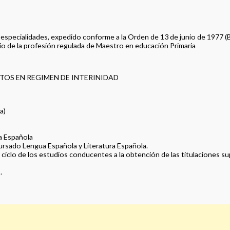
 especialidades, expedido conforme a la Orden de 13 de junio de 1977 (
cio de la profesión regulada de Maestro en educación Primaria
TOS EN REGIMEN DE INTERINIDAD
a)
ra Española
cursado Lengua Española y Literatura Española.
n ciclo de los estudios conducentes a la obtención de las titulaciones s
.