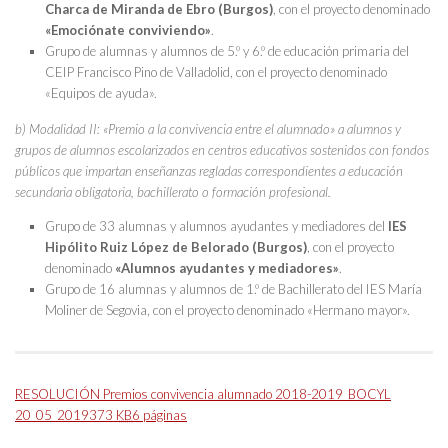
Charca de Miranda de Ebro (Burgos)
, con el proyecto denominado
«Emociónate conviviendo»
.
Grupo de alumnas y alumnos de 5.º y 6.º de educación primaria del
CEIP Francisco Pino de Valladolid, con el proyecto denominado
«Equipos de ayuda».
b) Modalidad II: «Premio a la convivencia entre el alumnado» a alumnos y
grupos de alumnos escolarizados en centros educativos sostenidos con fondos
públicos que impartan enseñanzas regladas correspondientes a educación
secundaria obligatoria, bachillerato o formación profesional.
Grupo de 33 alumnas y alumnos ayudantes y mediadores del
IES
Hipólito Ruiz López de Belorado (Burgos)
, con el proyecto
denominado
«Alumnos ayudantes y mediadores»
.
Grupo de 16 alumnas y alumnos de 1.º de Bachillerato del IES María
Moliner de Segovia, con el proyecto denominado «Hermano mayor».
RESOLUCIÓN Premios convivencia alumnado 2018-2019_BOCYL
20_05_2019
373
KB
6 páginas