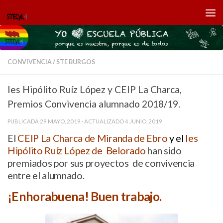
Saltar al contenido
CONVIVENCIA
/
STE BURGOS
Ies Hipólito Ruíz López y CEIP La Charca,
Premios Convivencia alumnado 2018/19.
PUBLICADA
29 MAYO, 2019
· ACTUALIZADO
4 JUNIO, 2019
El
CEIP La Charca de Miranda de Ebro
y el
Ies
Hipólito Ruíz López de Belorado
han sido
premiados por sus proyectos de convivencia
entre el alumnado.
¡Enhorabuena! Buen trabajo.