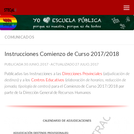
Saltar al contenido
COMUNICADOS
Instrucciones Comienzo de Curso 2017/2018
PUBLICADA
30 JUNIO, 2017
· ACTUALIZADO
27 JULIO, 2017
Publicadas las Instrucciones a las
Direcciones Provinciales
(
adjudicación de
destinos
) y a los
Centros Educativos
(
elaboración de horarios, reducción de
jornada, tipología de centros
) para el Comienzo de Curso 2017/2018 por
parte de la Dirección General de Recursos Humanos