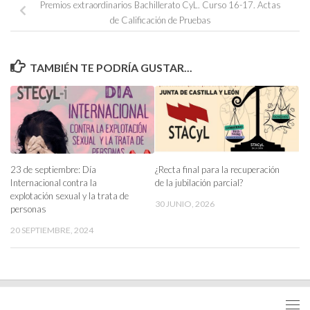
Premios extraordinarios Bachillerato CyL. Curso 16-17. Actas
de Calificación de Pruebas
TAMBIÉN TE PODRÍA GUSTAR...
23 de septiembre: Día
¿Recta final para la recuperación
Internacional contra la
de la jubilación parcial?
explotación sexual y la trata de
30 JUNIO, 2026
personas
20 SEPTIEMBRE, 2024