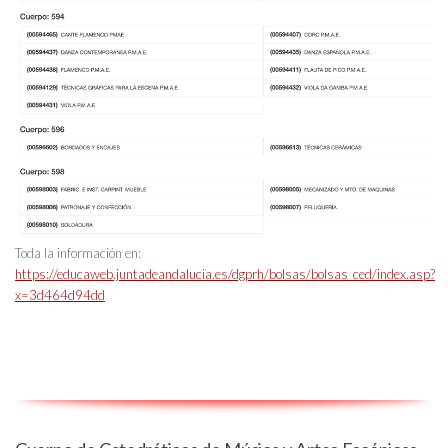
Toda la información en:
https://educaweb.juntadeandalucia.es/dgprh/bolsas/bolsas_ced/index.asp?
x=3d464d94dd