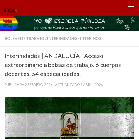
Saltar al contenido
BOLSAS DE TRABAJO
/
INTERINIDADES
/
INTERINOS
Interinidades | ANDALUCÍA | Acceso
extraordinario a bolsas de trabajo. 6 cuerpos
docentes, 54 especialidades.
PUBLICADA
2 FEBRERO, 2026
· ACTUALIZADO
6 ABRIL, 2026