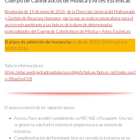
Cuerpo de Catedráticos de Música y Artes Escénicas
Resolución de 19 de enero de 2026, de la Dirección General del Profesorado
y Gestión de Recursos Humanos, por la que se realiza convocatoria para el
acceso extraordinario a las bolsas de trabajo de determinadas
especialidades del Cuerpo de Catedráticos de Música y Artes Escénicas
El plazo de admisión de instancias
es desde 28/01/2026 hasta el
10/02/2026.
Toda la información en:
https://educaweb.juntadeandalucia.es/dgprh/bolsas/bolsas_ced/index.asp?
x=88ae0a47e8
El proceso consta de los siguiente pasos:
Acceso
. Para acceder cumplimente su NIF, NIE o Pasaporte. Una vez
se genere la solicitud el sistema le proporcionará un número de
instancia.
Cumplimentación del formulario
Una vez cerrada la instancia no se