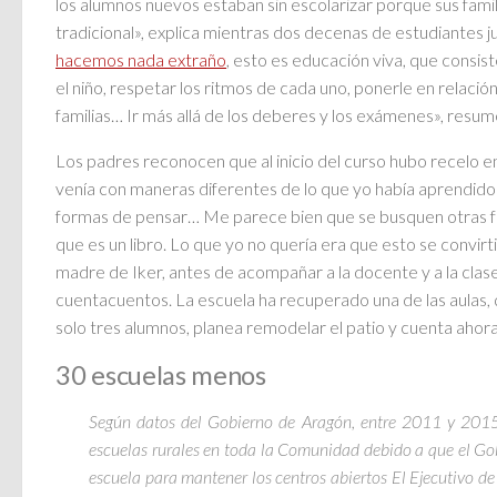
los alumnos nuevos estaban sin escolarizar porque sus famil
tradicional», explica mientras dos decenas de estudiantes jue
hacemos nada extraño
, esto es educación viva, que consis
el niño, respetar los ritmos de cada uno, ponerle en relació
familias… Ir más allá de los deberes y los exámenes», resum
Los padres reconocen que al inicio del curso hubo recelo e
venía con maneras diferentes de lo que yo había aprendido e
formas de pensar… Me parece bien que se busquen otras f
que es un libro. Lo que yo no quería era que esto se convirti
madre de Iker, antes de acompañar a la docente y a la clase 
cuentacuentos. La escuela ha recuperado una de las aulas,
solo tres alumnos, planea remodelar el patio y cuenta ahor
30 escuelas menos
Según datos del Gobierno de Aragón, entre 2011 y 2015,
escuelas rurales en toda la Comunidad debido a que el G
escuela para mantener los centros abiertos El Ejecutivo d