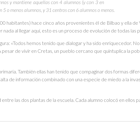
mnos y mantiene aquellas con 4 alumnos (y con 3 en
n 5 o menos alumnos, y 31 centros con 6 alumnos o menos.
 habitantes) hace cinco años provenientes él de Bilbao y ella de Va
er nada al llegar aquí, esto es un proceso de evolución de todas las
gura: «Todos hemos tenido que dialogar y ha sido enriquecedor. No q
sar de vivir en Cretas, un pueblo cercano que quintuplica la pobla
e primaria. También ellas han tenido que compaginar dos formas difer
lta de información combinado con una especie de miedo a la invas
entre las dos plantas de la escuela. Cada alumno colocó en ellos pap