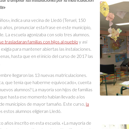
te»
 niños», indica una vecina de Lledó (Teruel, 150
 años, pronunciar esta frase en este municipio,
ble. La escuela agonizaba con solo tres alumnos.
e trasladaran familias con hijos al pueblo
y así
xigía para mantener abiertas las instalaciones.
as, hasta que en el inicio del curso de 2017 las
.
embre llegaron las 13 nuevas matriculaciones.
loca, que tenía que haberme equivocado», cuenta
 nuevos alumnos? La mayoría son hijos de familias
 que hasta ese momento habían llevado a los
s de municipios de mayor tamaño. Este curso,
la
 estos alumnos eligieran Lledó.
o años inscrito en esta escuela. «La mayoría de