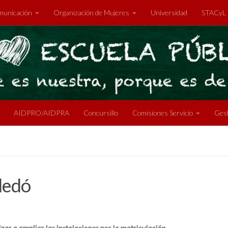
unicación
Organización de Mujeres
Universidad
STACyL
AIDPRO/AIDPRA
Concursillo
Comisiones Servicio
Gest
Lledó
zar a ampliar las instalaciones por la matriculación