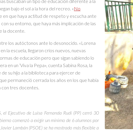
ias buscaban un tipo de educación diferente a la
gan bajo el sol a la hora del recreo. «
No
te en que haya actitud de respeto y escucha ante
n con su entorno, que haya más implicación de las
e la docente.
ntre los autóctonos ante lo desonocido. «Lorena
n la escuela, llegaron críos nuevos, nuevas
ormas de educación pero que sigan sabiendo lo
era en un ‘Viva la Pepa», cuenta Sabina Rosa, la
de su hijo a la biblioteca para ejercer de
 que permaneció cerrada los años en los que había
a con tres docentes.
 el Ejecutivo de Luisa Fernanda Rudi (PP) cerró 30
obierno comenzó a exigir un mínimo de 6 alumnos por
e Javier Lambán (PSOE) se ha mostrado más flexible a