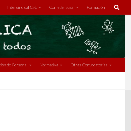
Intersindical CyL
Confederación
Formación
ión de Personal
Normativa
Otras Convocatorias