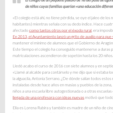
de niños cuyas familias querían «una educación diferen
«El colegio está ahí, no tiene pérdida, se oye el jaleo de los
habitantes) mientras señala con su dedo índice. Hace cuatro
afectado
como tantos otros por el éxodo rural
, era imposi
En 2013, el Ayuntamiento lanzó un grito de auxilio para que s
mantener el mínimo de alumnos que el Gobierno de Aragón e
Este tiempo el colegio ha conseguido mantenerse a duras pen
matriculaciones ascendieron de sopetón hasta los 20 niños
Lledó acabo el curso de 2016 con siete alumnos y en septi
«Llamé al alcalde para contárselo y me dijo que si estaba 
la alguacila, Antonia Serrano. ¿De dónde salían todos estos
instaladas desde hace años en masías y pueblos de la zona,
niños a una escuela libre autogestionada o a otras escuela
llegada de una profesora con ideas nuevas
motivó que todos
Ella es Lorena Rubira y también es madre de un niño de cinc