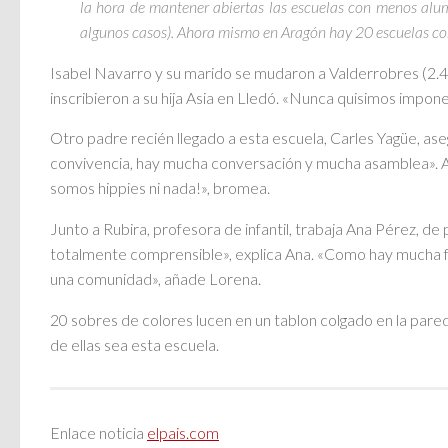
la hora de mantener abiertas las escuelas con menos alu
algunos casos). Ahora mismo en Aragón hay 20 escuelas co
Isabel Navarro y su marido se mudaron a Valderrobres (2.400
inscribieron a su hija Asia en Lledó. «Nunca quisimos impon
Otro padre recién llegado a esta escuela, Carles Yagüe, ase
convivencia, hay mucha conversación y mucha asamblea». A pe
somos hippies ni nada!», bromea.
Junto a Rubira, profesora de infantil, trabaja Ana Pérez, d
totalmente comprensible», explica Ana. «Como hay mucha fa
una comunidad», añade Lorena.
20 sobres de colores lucen en un tablon colgado en la pared 
de ellas sea esta escuela.
Enlace noticia
elpais.com