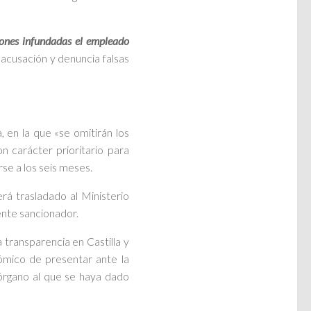
iones infundadas el empleado
e acusación y denuncia falsas
 en la que «se omitirán los
n carácter prioritario para
se a los seis meses.
rá trasladado al Ministerio
ente sancionador.
transparencia en Castilla y
ómico de presentar ante la
órgano al que se haya dado