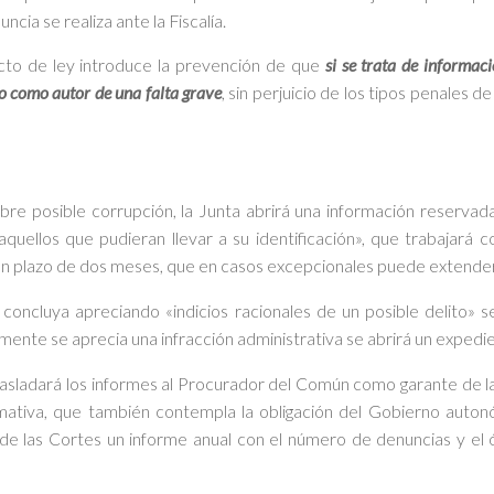
ncia se realiza ante la Fiscalía.
cto de ley introduce la prevención de que
si se trata de informac
o como autor de una falta grave
, sin perjuicio de los tipos penales d
bre posible corrupción, la Junta abrirá una información reservada,
quellos que pudieran llevar a su identificación», que trabajará co
 un plazo de dos meses, que en casos excepcionales puede extender
concluya apreciando «indicios racionales de un posible delito» se
camente se aprecia una infracción administrativa se abrirá un expedi
rasladará los informes al Procurador del Común como garante de la 
mativa, que también contempla la obligación del Gobierno auton
de las Cortes un informe anual con el número de denuncias y el 