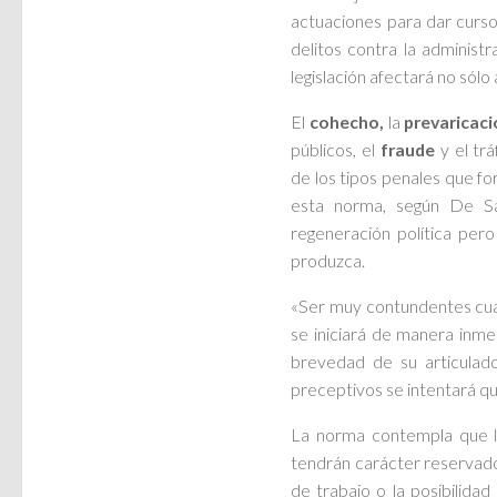
actuaciones para dar curso
delitos contra la administ
legislación afectará no sólo 
El
cohecho,
la
prevaricaci
públicos, el
fraude
y el tr
de los tipos penales que f
esta norma, según De Sa
regeneración política per
produzca.
«Ser muy contundentes cuan
se iniciará de manera inm
brevedad de su articulad
preceptivos se intentará que
La norma contempla que l
tendrán carácter reservado
de trabajo o la posibilidad