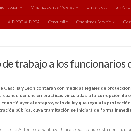
unicación
Organización de Mujeres
Universidad
STACyL
AIDPRO/AIDPRA
Concursillo
Comisiones Servicio
Gest
o de trabajo a los funcionario
e Castilla y León contarán con medidas legales de protección 
 cuando denuncien prácticas vinculadas a la corrupción de o
ta conoció ayer el anteproyecto de ley que regula la protecció
tración pública, cuya tramitación se iniciará de forma inmed
cia, José Antonio de Santiago-Juárez, explicó que esta norma, pio