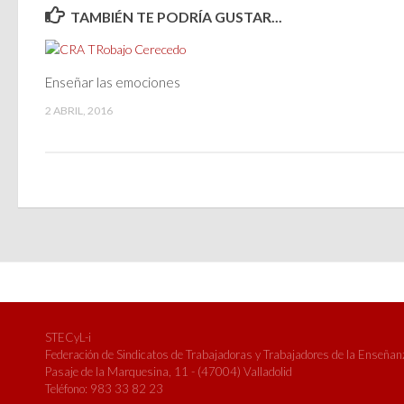
TAMBIÉN TE PODRÍA GUSTAR...
Enseñar las emociones
2 ABRIL, 2016
STECyL-i
Federación de Sindicatos de Trabajadoras y Trabajadores de la Enseñanza
Pasaje de la Marquesina, 11 - (47004) Valladolid
Teléfono: 983 33 82 23