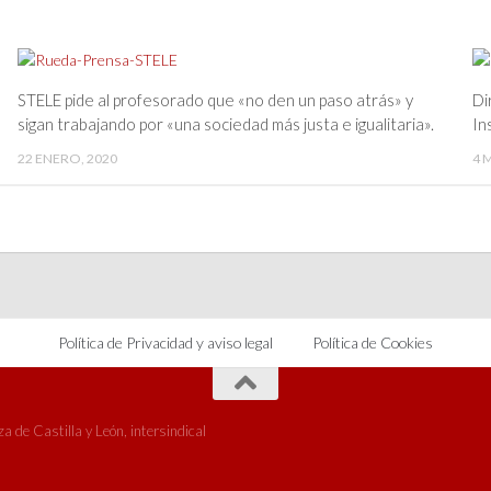
STELE pide al profesorado que «no den un paso atrás» y
Di
sigan trabajando por «una sociedad más justa e igualitaria».
In
22 ENERO, 2020
4 
Política de Privacidad y aviso legal
Política de Cookies
 de Castilla y León, intersindical