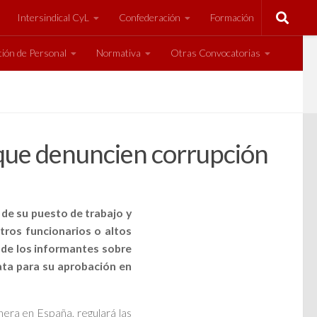
Intersindical CyL
Confederación
Formación
ión de Personal
Normativa
Otras Convocatorias
s que denuncien corrupción
de su puesto de trabajo y
tros funcionarios o altos
n de los informantes sobre
iata para su aprobación en
nera en España, regulará las