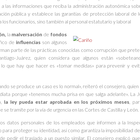
 a las informaciones que reciba la administración autonómica so
ración pública y establece las garantías de protección laboral de 
a los funcionarios, sino también al personal estatutario y laboral
ón,
la
malversación
de
fondos
áfico de
influencias
son algunos
orman parte de las prácticas conocidas como corrupción que prete
ntiago-Juárez, quien considera que algunos están «sobetea
o lo que hay que hacer es «tomar medidas» para prevenir y evit
do se produce un caso es lo normal», reiteró el consejero, quien 
ediata porque «tenemos mucha prisa en que salga adelante». La J
o,
la ley pueda estar aprobada en los próximos meses
, pa
 se tramite por la vía de urgencia en las Cortes de Castilla y León.
os datos personales de los empleados que informen a la Inspec
 para proteger su identidad, así como garantiza la imposibilidad d
 de pedir el traslado a un puesto similar. El consejero explicó q