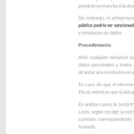
pondrán en marcha si la denu
Sin embargo, el anteproye
público podría ser sancionad
y simulación de delito.
Procedimiento
.
Ante cualquier denuncia so
datos personales y todos a
alcanzar una resolución en
En caso de que el informe 
Fiscal, mientras que si úni
En ambos casos, la Junta t
León, según recoge la nor
comisión correspondiente 
traslado.