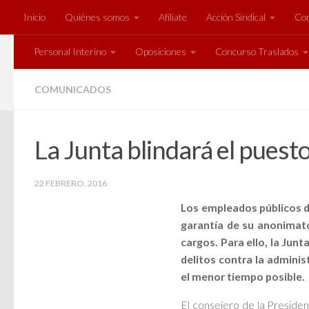
Inicio
Quiénes somos
Afíliate
Acción Sindical
Com
Saltar al contenido
Personal Interino
Oposiciones
Concurso Traslados
COMUNICADOS
La Junta blindará el puest
22 FEBRERO, 2016
Los empleados públicos d
garantía de su anonimato
cargos. Para ello, la Jun
delitos contra la adminis
el menor tiempo posible.
El consejero de la Presiden