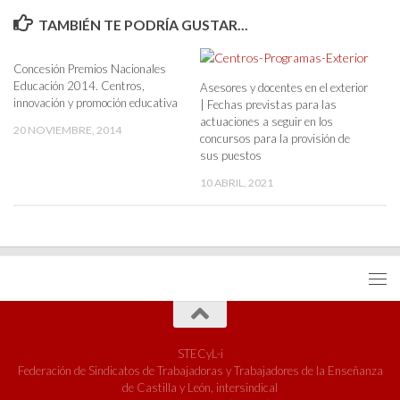
TAMBIÉN TE PODRÍA GUSTAR...
Concesión Premios Nacionales
Educación 2014. Centros,
Asesores y docentes en el exterior
innovación y promoción educativa
| Fechas previstas para las
actuaciones a seguir en los
20 NOVIEMBRE, 2014
concursos para la provisión de
sus puestos
10 ABRIL, 2021
STECyL-i
Federación de Sindicatos de Trabajadoras y Trabajadores de la Enseñanza
de Castilla y León, intersindical