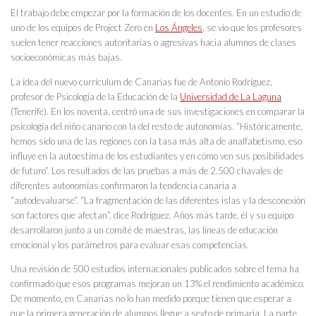
El trabajo debe empezar por la formación de los docentes. En un estudio de
uno de los equipos de Project Zero en
Los Ángeles
, se vio que los profesores
suelen tener reacciones autoritarias o agresivas hacia alumnos de clases
socioeconómicas más bajas.
La idea del nuevo currículum de Canarias fue de Antonio Rodríguez,
profesor de Psicología de la Educación de la
Universidad de La Laguna
(Tenerife). En los noventa, centró una de sus investigaciones en comparar la
psicología del niño canario con la del resto de autonomías. “Históricamente,
hemos sido una de las regiones con la tasa más alta de analfabetismo, eso
influye en la autoestima de los estudiantes y en cómo ven sus posibilidades
de futuro”. Los resultados de las pruebas a más de 2.500 chavales de
diferentes autonomías confirmaron la tendencia canaria a
“autodevaluarse”. “La fragmentación de las diferentes islas y la desconexión
son factores que afectan”, dice Rodríguez. Años más tarde, él y su equipo
desarrollaron junto a un comité de maestras, las líneas de educación
emocional y los parámetros para evaluar esas competencias.
Una revisión de 500 estudios internacionales publicados sobre el tema ha
confirmado que esos programas mejoran un 13% el rendimiento académico.
De momento, en Canarias no lo han medido porque tienen que esperar a
que la primera generación de alumnos llegue a sexto de primaria. La parte