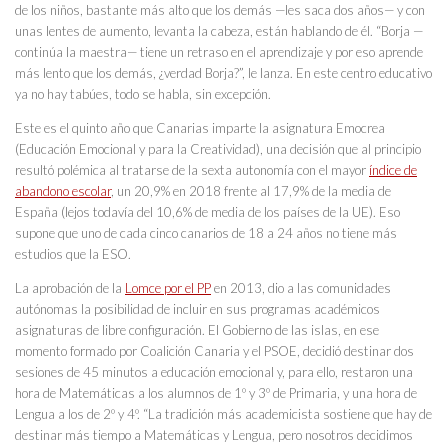
de los niños, bastante más alto que los demás —les saca dos años— y con
unas lentes de aumento, levanta la cabeza, están hablando de él. “Borja —
continúa la maestra— tiene un retraso en el aprendizaje y por eso aprende
más lento que los demás, ¿verdad Borja?”, le lanza. En este centro educativo
ya no hay tabúes, todo se habla, sin excepción.
Este es el quinto año que Canarias imparte la asignatura Emocrea
(Educación Emocional y para la Creatividad), una decisión que al principio
resultó polémica al tratarse de la sexta autonomía con el mayor
índice de
abandono escolar
, un 20,9% en 2018 frente al 17,9% de la media de
España (lejos todavía del 10,6% de media de los países de la UE). Eso
supone que uno de cada cinco canarios de 18 a 24 años no tiene más
estudios que la ESO.
La aprobación de la
Lomce por el PP
en 2013, dio a las comunidades
autónomas la posibilidad de incluir en sus programas académicos
asignaturas de libre configuración. El Gobierno de las islas, en ese
momento formado por Coalición Canaria y el PSOE, decidió destinar dos
sesiones de 45 minutos a educación emocional y, para ello, restaron una
hora de Matemáticas a los alumnos de 1º y 3º de Primaria, y una hora de
Lengua a los de 2º y 4º. “La tradición más academicista sostiene que hay de
destinar más tiempo a Matemáticas y Lengua, pero nosotros decidimos