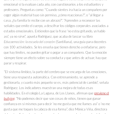
emocional sí la evalúan cada año, con cuestionarios a los estudiantes y
profesores. Preguntas como: “Cuando sientes ira hacia un compañero por
coger algún material tuyo sin permiso, ¿cómo reaccionas?”, o “al llegar a
casa, ¿tu familia te recibe con un abrazo?”. “Aprenden a reconocer las
señales que emite el cuerpo, a descifrar los códigos corporales asociados a
estados emocionales. Entienden que la frase ‘no estoy gritando, yo hablo
así’, ya no sirve”, apunta Rodríguez, que acaba de lanzar su libro
Educaemoción: la escuela del corazón
(Santillana), una guía para docentes
con 100 actividades. Se les enseña que tienen derecho a enfadarse, pero
que hay límites, no pueden gritar o pegar a un compañero. Que la emoción
siempre tiene un efecto sobre su conducta y que antes de actuar, hay que
parar y respirar.
“El sistema límbico, la parte del cerebro que se encarga de las emociones,
tiene una respuesta automática. Con entrenamiento, se aprende a
gestionarla, y cuanto más pequeño se es, más potencial de cambio”, señala
Rodríguez. Los indicadores muestran una mejora de todas esas
habilidades. En el colegio La Laguna, de Los Llanos, afirman que
previene el
bullying
. “No podemos decir que son cosas de niños, tienen que ganar
confianza en sí mismos para decir ‘no me gusta que me llames así’ o ‘no me
gusta que me toques la cabeza de esa forma”, dice Mónica Viña, directora