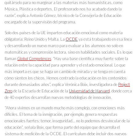
quitárselo para no marginar a las materias más humanísticas, como
Música, Plástica o deportes. El profesorado nos ha acabado dando la
razón”, explica Antonio Gómez, técnico de la Consejería de Educación
encargado de la supervisión del programa.
Solo dos países de la UE imparten educación emocional como materia
obligatoria: Reino Unido y Malta. La
OCDE
ya está trabajando en esa línea
y desarrollando un nuevo marco para evaluar a los alumnos no solo en
matemáticas y comprensión lectora, sino en habilidades sociales. Es lo que
llaman
Global Competences
. “Hay una base científica muy fuerte sobre la
relación entre la capacidad para aprender y el estado emocional. Lo que
más importa es que se haga un cambio de mirada y se tenga en cuenta
cómo sienten los chicos. Hemos centrado la educación en los contenidos
durante demasiados años”, explica Verónica Boix, investigadora de
Project
Zero
de la Escuela de Educación de la
Universidad de Harvard
, donde cerca
de 40 expertos desarrollan nuevas metodologías de innovación.
“Ahora vivimos en un mundo mucho más complejo, con emociones más
difíciles. El tema de la inmigración, por ejemplo, genera respuestas
emocionales fuertes: temor, inseguridad… no lo podemos desvincular de la
educación”, señala Boix, que forma parte del equipo que desarrolla el
sistema de medición de la OCDE. El currículum debe incluir dos nuevos