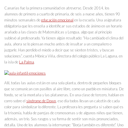
Canarias fue la primera comunidad en atreverse. Desde 2014, los
alumnos de primero a cuarto de primaria, de seis a nueve años, tienen 90
minutos semanales de
educación emocional
en la escuela. Una asignatura
obligatoria que les enseña a identificar sus estados de ánimo en un horario
arañado a las clases de Matemáticas y Lengua, algo que al principio
sublevó al profesorado. Ya tienen algún resultado: “Ha cambiado el clima del
aula, ahora se lo piensan mucho antes de insultar a un compañero o
juzgarle. Han perdido el miedo a decir que se sienten tristes, y buscan
soluciones”, cuenta Mónica Viña, directora del colegio público La Laguna, en
la isla de
La Palma
.
Allí, todas las aulas están en una sola planta, dentro de pequeños bloques
que se comunican con pasillos al aire libre, como un pueblo en miniatura. De
fondo, se ve la montaña y las plataneras. En una clase de tercero, hablan en
corro sobre el
síndrome de Down
, ese día todos llevan un calcetín de cada
color para simbolizar lo diferente. La profesora les pregunta si saben qué es
la trisomía, habla de parejas de cromosomas y de algunos niños que tienen,
además, un trío. Sus rasgos y su forma de sentir son más pronunciados,
detalla. Uno de los alumnos la interrumpe: “Borja también es diferente”. Uno