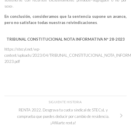
sostenerse con recursos exclusivamente privados–segreguen o no por
sexo-.
En conclusión, consideramos que la sentencia supone un avance,
pero no satisface todas nuestras reivindicaciones
.
TRIBUNAL CONSTITUCIONAL NOTA INFORMATIVA Nº 28-2023
https://stecyl.net/wp-
content/uploads/2023/04/TRIBUNAL_CONSTITUCIONAL_NOTA_INFORM
2023.pdf
SIGUIENTE HISTORIA
RENTA 2022. Desgrava tu cuota sindical de STECyL y
comprueba que puedes deducir por cambio de residencia.
¡Afiliarte renta!