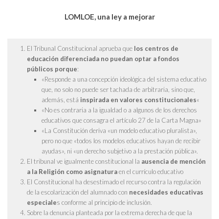
LOMLOE, una ley a mejorar
El Tribunal Constitucional aprueba que
los centros de
educación diferenciada no puedan optar a fondos
públicos porque
:
«Responde a una concepción ideológica del sistema educativo
que, no solo no puede ser tachada de arbitraria, sino que,
además, está
inspirada en valores constitucionales
«
«No es contraria a la igualdad o a algunos de los derechos
educativos que consagra el artículo 27 de la Carta Magna»
«La Constitución deriva «un modelo educativo pluralista»,
pero no que «todos los modelos educativos hayan de recibir
ayudas», ni «un derecho subjetivo a la prestación pública».
El tribunal ve igualmente constitucional la
ausencia de mención
a la Religión como asignatura
en el currículo educativo
El Constitucional ha desestimado el recurso contra la regulación
de la escolarización del alumnado con
necesidades educativas
especiale
s conforme al principio de inclusión.
Sobre la denuncia planteada por la extrema derecha de que la