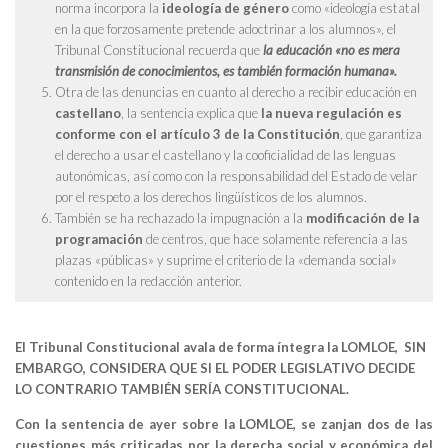
norma incorpora la
ideología de género
como «ideología estatal
en la que forzosamente pretende adoctrinar a los alumnos», el
Tribunal Constitucional recuerda que
la educación «no es mera
transmisión de conocimientos, es también formación humana».
Otra de las denuncias en cuanto al derecho a recibir educación en
castellano
, la sentencia explica que
la nueva regulación es
conforme con el artículo 3 de la Constitución
, que garantiza
el derecho a usar el castellano y la cooficialidad de las lenguas
autonómicas, así como con la responsabilidad del Estado de velar
por el respeto a los derechos lingüísticos de los alumnos.
También se ha rechazado la impugnación a la
modificación de la
programación
de centros, que hace solamente referencia a las
plazas «públicas» y suprime el criterio de la «demanda social»
contenido en la redacción anterior.
El Tribunal Constitucional avala de forma íntegra la LOMLOE, SIN
EMBARGO, CONSIDERA QUE SI EL PODER LEGISLATIVO DECIDE
LO CONTRARIO TAMBIÉN SERÍA CONSTITUCIONAL.
Con la sentencia de ayer sobre la LOMLOE, se zanjan dos de las
cuestiones más criticadas por la derecha social y económica del