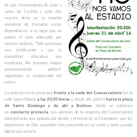
de que Ayuntamiento de León y
Junta de Castilla y León den
marcha atrás en su empeño
unilateral de trasladar estas
dependencias a un lugar que no
parece el más adecuado por
muchos motivos. “Sólo queremos
una rectificación y que la
comunidad educativa sea
respetada. No tenemos ningún
posicionamiento político”,
argumenta la responsable del
centro.
La protesta está convocada
frente a la sede del Conservatorio
(en la
calle Santa Nonia)
a las 20.30 horas
y, desde ahí, partirá
hasta la plaza
de Santo Domingo y de ahí a Botines
, donde se celebrará
un
concierto protesta
. Los alumnos de la orquesta del Conservatorio
interpretarán una sinfonía por decidir y el himno de la Champions, que los
deportistas de élite españoles han convertido en su santo y seña cuando
logran una victoria.