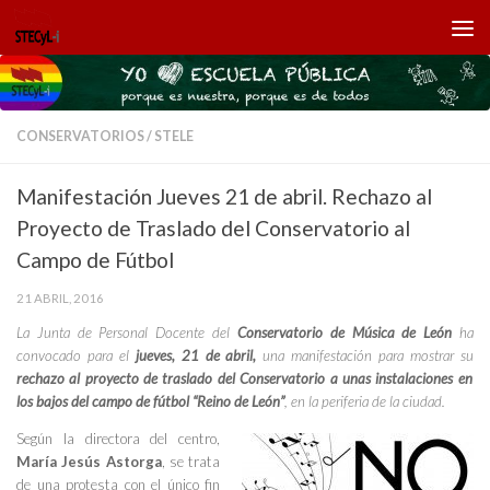
Saltar al contenido
CONSERVATORIOS
/
STELE
Manifestación Jueves 21 de abril. Rechazo al
Proyecto de Traslado del Conservatorio al
Campo de Fútbol
21 ABRIL, 2016
La Junta de Personal Docente del
Conservatorio de Música de León
ha
convocado para el
jueves, 21 de abril,
una manifestación para mostrar su
rechazo al proyecto de traslado del Conservatorio a unas instalaciones en
los bajos del campo de fútbol “Reino de León”
, en la periferia de la ciudad.
Según la directora del centro,
María Jesús Astorga
, se trata
de una protesta con el único fin