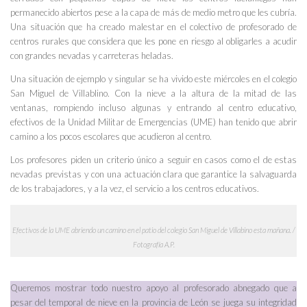
permanecido abiertos pese a la capa de más de medio metro que les cubría.
Una situación que ha creado malestar en el colectivo de profesorado de
centros rurales que considera que les pone en riesgo al obligarles a acudir
con grandes nevadas y carreteras heladas.
Una situación de ejemplo y singular se ha vivido este miércoles en el colegio
San Miguel de Villablino. Con la nieve a la altura de la mitad de las
ventanas, rompiendo incluso algunas y entrando al centro educativo,
efectivos de la Unidad Militar de Emergencias (UME) han tenido que abrir
camino a los pocos escolares que acudieron al centro.
Los profesores piden un criterio único a seguir en casos como el de estas
nevadas previstas y con una actuación clara que garantice la salvaguarda
de los trabajadores, y a la vez, el servicio a los centros educativos.
Efectivos de la UME abriendo un camino en el patio del colegio San Miguel de Villabino esta mañana. /
Fotografía A.P.
Queremos mostrar todo nuestro apoyo al profesorado abnegado que a
pesar del temporal de nieve en la provincia de León se juega su integridad