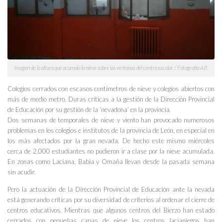
Imagen de la altura que acumula la nieve sobre las ventanas del centro escolar. / Fotografía A.P.
Colegios cerrados con escasos centímetros de nieve y colegios abiertos con
más de medio metro. Duras críticas a la gestión de la Dirección Provincial
de Educación por su gestión de la ‘nevadona’ en la provincia.
Dos semanas de temporales de nieve y viento han provocado numerosos
problemas en los colegios e institutos de la provincia de León, en especial en
los más afectados por la gran nevada. De hecho este mismo miércoles
cerca de 2.000 estudiantes no pudieron ir a clase por la nieve acumulada.
En zonas como Laciana, Babia y Omaña llevan desde la pasada semana
sin acudir.
Pero la actuación de la Dirección Provincial de Educación ante la nevada
está generando críticas por su diversidad de criterios al ordenar el cierre de
centros educativos. Mientras que algunos centros del Bierzo han estado
cerrados con pequeñas capas de nieve los centros lacianiegos han