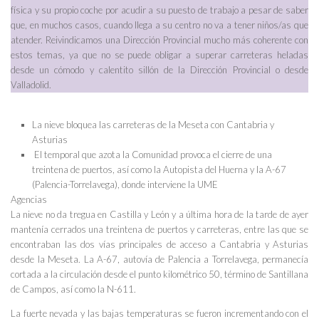
física y su propio coche por acudir a su puesto de trabajo a pesar de saber
que, en muchos casos, cuando llega a su centro no va a tener niños/as que
atender. Reivindicamos una Dirección Provincial mucho más coherente con
estos temas, ya que no se puede obligar a superar carreteras heladas
desde un cómodo y calentito sillón de la Dirección Provincial o desde
Valladolid.
La nieve bloquea las carreteras de la Meseta con Cantabria y
Asturias
El temporal que azota la Comunidad provoca el cierre de una
treintena de puertos, así como la Autopista del Huerna y la A-67
(Palencia-Torrelavega), donde interviene la UME
Agencias
La nieve no da tregua en Castilla y León y a última hora de la tarde de ayer
mantenía cerrados una treintena de puertos y carreteras, entre las que se
encontraban las dos vías principales de acceso a Cantabria y Asturias
desde la Meseta. La A-67, autovía de Palencia a Torrelavega, permanecía
cortada a la circulación desde el punto kilométrico 50, término de Santillana
de Campos, así como la N-611.
La fuerte nevada y las bajas temperaturas se fueron incrementando con el