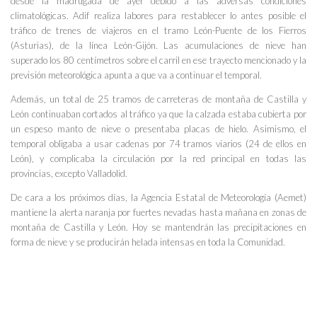
desde la madrugada de ayer debido a las adversas condiciones
climatológicas. Adif realiza labores para restablecer lo antes posible el
tráfico de trenes de viajeros en el tramo León-Puente de los Fierros
(Asturias), de la línea León-Gijón. Las acumulaciones de nieve han
superado los 80 centímetros sobre el carril en ese trayecto mencionado y la
previsión meteorológica apunta a que va a continuar el temporal.
Además, un total de 25 tramos de carreteras de montaña de Castilla y
León continuaban cortados al tráfico ya que la calzada estaba cubierta por
un espeso manto de nieve o presentaba placas de hielo. Asimismo, el
temporal obligaba a usar cadenas por 74 tramos viarios (24 de ellos en
León), y complicaba la circulación por la red principal en todas las
provincias, excepto Valladolid.
De cara a los próximos días, la Agencia Estatal de Meteorología (Aemet)
mantiene la alerta naranja por fuertes nevadas hasta mañana en zonas de
montaña de Castilla y León. Hoy se mantendrán las precipitaciones en
forma de nieve y se producirán helada intensas en toda la Comunidad.