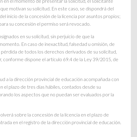
en el momento de presentar la solicitud, el solicitante
que motivan su solicitud. En este caso, se dispondrá del
l inicio de la concesión de la licencia por asuntos propios;
 para su concesión el permiso será revocado.
ignados en su solicitud, sin perjuicio de que la
momento. En caso de inexactitud, falsedad u omisión, de
 pérdida de todos los derechos derivados de su solicitud,
, conforme dispone el artículo 69.4 de la Ley 39/2015, de
icitud a la dirección provincial de educación acompañada con
en el plazo de tres días hábiles, contados desde su
lorando los aspectos que no puedan ser evaluados por la
olverá sobre la concesión de la licencia en el plazo de
ntrada en el registro de la dirección provincial de educación.