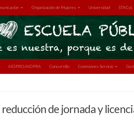
unicación
Organización de Mujeres
Universidad
STACyL
AIDPRO/AIDPRA
Concursillo
Comisiones Servicio
Gest
reducción de jornada y licenci