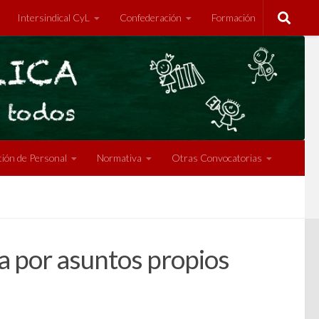
Intersindical CyL
Confederación
Formación
ión de Personal
Normativa
Otras Convocatorias
a por asuntos propios