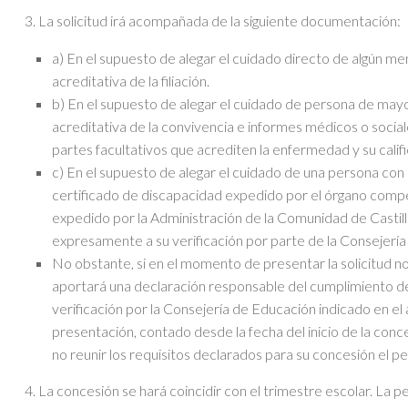
3. La solicitud irá acompañada de la siguiente documentación:
a) En el supuesto de alegar el cuidado directo de algún me
acreditativa de la filiación.
b) En el supuesto de alegar el cuidado de persona de mayo
acreditativa de la convivencia e informes médicos o social
partes facultativos que acrediten la enfermedad y su califi
c) En el supuesto de alegar el cuidado de una persona co
certificado de discapacidad expedido por el órgano compe
expedido por la Administración de la Comunidad de Casti
expresamente a su verificación por parte de la Consejería
No obstante, si en el momento de presentar la solicitud no
aportará una declaración responsable del cumplimiento de 
verificación por la Consejería de Educación indicado en el
presentación, contado desde la fecha del inicio de la conc
no reunir los requisitos declarados para su concesión el 
4. La concesión se hará coincidir con el trimestre escolar. La p