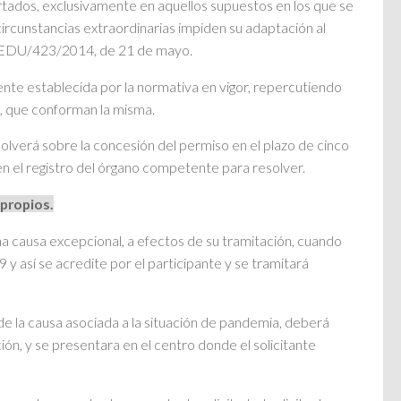
artados, exclusivamente en aquellos supuestos en los que se
ircunstancias extraordinarias impiden su adaptación al
en EDU/423/2014, de 21 de mayo.
cente establecida por la normativa en vigor, repercutiendo
o, que conforman la misma.
esolverá sobre la concesión del permiso en el plazo de cinco
 en el registro del órgano competente para resolver.
 propios.
na causa excepcional, a efectos de su tramitación, cuando
y así se acredite por el participante y se tramitará
de la causa asociada a la situación de pandemia, deberá
ación, y se presentara en el centro donde el solicitante