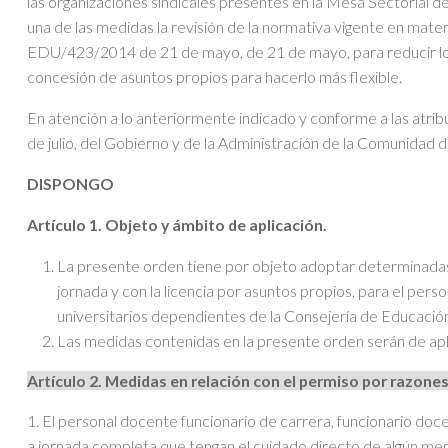
las organizaciones sindicales presentes en la Mesa Sectorial
una de las medidas la revisión de la normativa vigente en mate
EDU/423/2014 de 21 de mayo, de 21 de mayo, para reducir los
concesión de asuntos propios para hacerlo más flexible.
En atención a lo anteriormente indicado y conforme a las atribu
de julio, del Gobierno y de la Administración de la Comunidad de
DISPONGO
Artículo 1. Objeto y ámbito de aplicación.
La presente orden tiene por objeto adoptar determinadas
jornada y con la licencia por asuntos propios, para el per
universitarios dependientes de la Consejería de Educació
Las medidas contenidas en la presente orden serán de ap
Artículo 2. Medidas en relación con el permiso por razones
1. El personal docente funcionario de carrera, funcionario doc
a jornada completa que tengan el cuidado directo de algún me