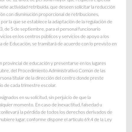
e actividad retribuida, que deseen solicitar la reducción
ción con disminución proporcional de retribuciones,
por la que se establece la adaptación de la regulación de
3, de 5 de septiembre, para el personal funcionario
icios en los centros públicos y servicios de apoyo a los
 de Educación, se tramitará de acuerdo con lo previsto en
ción provincial de educación y presentarse en los lugares
ctubre, del Procedimiento Administrativo Común de las
sona titular de la dirección del centro donde preste
cio de cada trimestre escolar.
ignados en su solicitud, sin perjuicio de que la
alquier momento. En caso de inexactitud, falsedad u
conllevará la pérdida de todos los derechos derivados de
hubiere lugar, conforme dispone el artículo 69.4 de la Ley