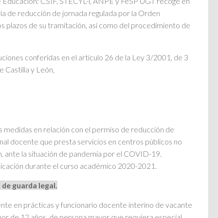
 de Educación: CSIF, STECYL-i, ANPE y FeSP UGT recoge en
ria de reducción de jornada regulada por la Orden
 plazos de su tramitación, así como del procedimiento de
ciones conferidas en el artículo 26 de la Ley 3/2001, de 3
 Castilla y León,
 medidas en relación con el permiso de reducción de
sonal docente que presta servicios en centros públicos no
n, ante la situación de pandemia por el COVID-19.
licación durante el curso académico 2020-2021.
 de guarda legal.
ente en prácticas y funcionario docente interino de vacante
nor de 12 años, de persona mayor que requiera especial