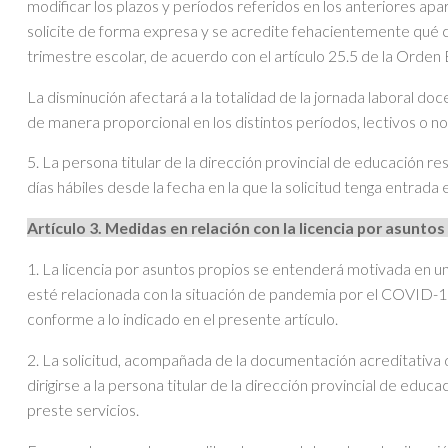
modificar los plazos y períodos referidos en los anteriores ap
solicite de forma expresa y se acredite fehacientemente qué c
trimestre escolar, de acuerdo con el artículo 25.5 de la Ord
La disminución afectará a la totalidad de la jornada laboral do
de manera proporcional en los distintos períodos, lectivos o n
5. La persona titular de la dirección provincial de educación r
días hábiles desde la fecha en la que la solicitud tenga entrada
Artículo 3. Medidas en relación con la licencia por asuntos
1. La licencia por asuntos propios se entenderá motivada en u
esté relacionada con la situación de pandemia por el COVID-19 
conforme a lo indicado en el presente artículo.
2. La solicitud, acompañada de la documentación acreditativa 
dirigirse a la persona titular de la dirección provincial de educ
preste servicios.