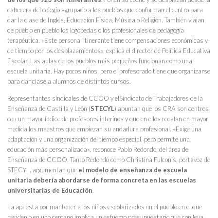
cabecera del colegio agrupado a los pueblos que conforman el centro para
dar la clase de Inglés, Educación Física, Música o Religión. También viajan
de pueblo en pueblo los logopedas o los profesionales de pedagogía
terapéutica. «Este personal itinerante tiene compensaciones económicas y
de tiempo por los desplazamientos», explica el director de Política Educativa
Escolar. Las aulas de los pueblos más pequeños funcionan como una
escuela unitaria. Hay pocos niños, pero el profesorado tiene que organizarse
para dar clase a alumnos de distintos cursos.
Representantes sindicales de CCOO y elSindicato de Trabajadores de la
Enseñanza de Castilla y León (
STECYL
) apuntan que los CRA son centros
con un mayor índice de profesores interinos y que en ellos recalan en mayor
medida los maestros que empiezan su andadura profesional. «Exige una
adaptación y una organización del tiempo especial, pero permite una
educación más personalizada», reconoce Pablo Redondo, del área de
Enseñanza de CCOO. Tanto Redondo como Christina Fulconis, portavoz de
STECYL, argumentan que
el modelo de enseñanza de escuela
unitaria debería abordarse de forma concreta en las escuelas
universitarias de Educación
.
La apuesta por mantener a los niños escolarizados en el pueblo en el que
residen o en uno cercano implica un esfuerzo presupuestario que conlleva