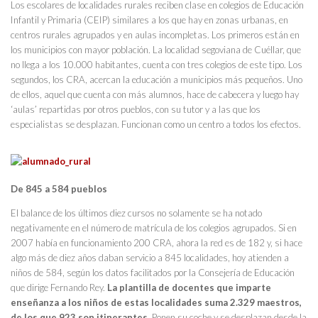
Los escolares de localidades rurales reciben clase en colegios de Educación
Infantil y Primaria (CEIP) similares a los que hay en zonas urbanas, en
centros rurales agrupados y en aulas incompletas. Los primeros están en
los municipios con mayor población. La localidad segoviana de Cuéllar, que
no llega a los 10.000 habitantes, cuenta con tres colegios de este tipo. Los
segundos, los CRA, acercan la educación a municipios más pequeños. Uno
de ellos, aquel que cuenta con más alumnos, hace de cabecera y luego hay
‘aulas’ repartidas por otros pueblos, con su tutor y a las que los
especialistas se desplazan. Funcionan como un centro a todos los efectos.
De 845 a 584 pueblos
El balance de los últimos diez cursos no solamente se ha notado
negativamente en el número de matrícula de los colegios agrupados. Si en
2007 había en funcionamiento 200 CRA, ahora la red es de 182 y, si hace
algo más de diez años daban servicio a 845 localidades, hoy atienden a
niños de 584, según los datos facilitados por la Consejería de Educación
que dirige Fernando Rey.
La plantilla de docentes que imparte
enseñanza a los niños de estas localidades suma 2.329 maestros,
de los que 923 son itinerantes
. Ponen su coche y se desplazan desde la