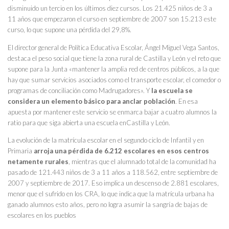
disminuido un tercio en los últimos diez cursos. Los 21.425 niños de 3 a
11 años que empezaron el curso en septiembre de 2007 son 15.213 este
curso, lo que supone una pérdida del 29,8%.
El director general de Política Educativa Escolar, Ángel Miguel Vega Santos,
destaca el peso social que tiene la zona rural de Castilla y León y el reto que
supone para la Junta «mantener la amplia red de centros públicos, a la que
hay que sumar servicios asociados como el transporte escolar, el comedor o
programas de conciliación como Madrugadores». Y
la escuela se
considera un elemento básico para anclar población
. En esa
apuesta por mantener este servicio se enmarca bajar a cuatro alumnos la
ratio para que siga abierta una escuela enCastilla y León.
La evolución de la matrícula escolar en el segundo ciclo de Infantil y en
Primaria
arroja una pérdida de 6.212 escolares en esos centros
netamente rurales
, mientras que el alumnado total de la comunidad ha
pasado de 121.443 niños de 3 a 11 años a 118.562, entre septiembre de
2007 y septiembre de 2017. Eso implica un descenso de 2.881 escolares,
menor que el sufrido en los CRA, lo que indica que la matrícula urbana ha
ganado alumnos esto años, pero no logra asumir la sangría de bajas de
escolares en los pueblos