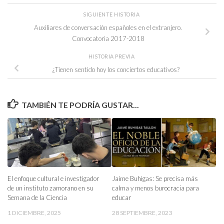
SIGUIENTE HISTORIA
Auxiliares de conversación españoles en el extranjero.
Convocatoria 2017-2018
HISTORIA PREVIA
¿Tienen sentido hoy los conciertos educativos?
TAMBIÉN TE PODRÍA GUSTAR...
Jaime Buhigas: Se precisa más
El enfoque cultural e investigador
calma y menos burocracia para
de un instituto zamorano en su
educar
Semana de la Ciencia
28 SEPTIEMBRE, 2023
1 DICIEMBRE, 2025