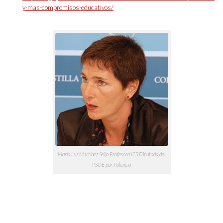
y-mas-compromisos-educativos/
María Luz Martínez Seijo Profesora IES Diputada del
PSOE por Palencia