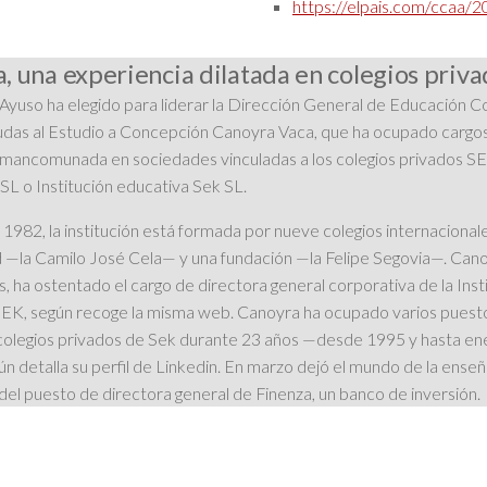
https://elpais.com/ccaa
, una experiencia dilatada en colegios priv
 Ayuso ha elegido para liderar la Dirección General de Educación C
udas al Estudio a Concepción Canoyra Vaca, que ha ocupado carg
mancomunada en sociedades vinculadas a los colegios privados S
SL o Institución educativa Sek SL.
1982, la institución está formada por nueve colegios internacionale
 —la Camilo José Cela— y una fundación —la Felipe Segovia—. Cano
s, ha ostentado el cargo de directora general corporativa de la Inst
EK, según recoge la misma web. Canoyra ha ocupado varios puesto
colegios privados de Sek durante 23 años —desde 1995 y hasta en
n detalla su perfil de Linkedin. En marzo dejó el mundo de la ense
del puesto de directora general de Finenza, un banco de inversión.