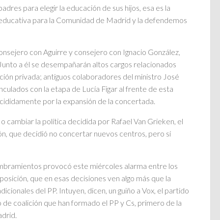
adres para elegir la educación de sus hijos, esa es la
educativa para la Comunidad de Madrid y la defendemos
onsejero con Aguirre y consejero con Ignacio González,
 Junto a él se desempañarán altos cargos relacionados
ión privada; antiguos colaboradores del ministro José
inculados con la etapa de Lucía Figar al frente de esta
ecididamente por la expansión de la concertada.
 cambiar la política decidida por Rafael Van Grieken, el
n, que decidió no concertar nuevos centros, pero sí
mbramientos provocó este miércoles alarma entre los
 oposición, que en esas decisiones ven algo más que la
dicionales del PP. Intuyen, dicen, un guiño a Vox, el partido
 de coalición que han formado el PP y Cs, primero de la
drid.