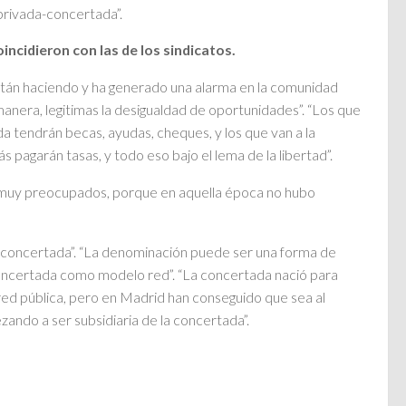
 privada-concertada”.
oincidieron con las de los sindicatos.
tán haciendo y ha generado una alarma en la comunidad
anera, legitimas la desigualdad de oportunidades”. “Los que
ada tendrán becas, ayudas, cheques, y los que van a la
pagarán tasas, y todo eso bajo el lema de la libertad”.
muy preocupados, porque en aquella época no hubo
a concertada”. “La denominación puede ser una forma de
concertada como modelo red”. “La concertada nació para
 red pública, pero en Madrid han conseguido que sea al
zando a ser subsidiaria de la concertada”.