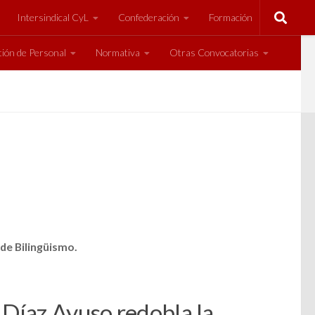
Intersindical CyL
Confederación
Formación
ión de Personal
Normativa
Otras Convocatorias
de Bilingüismo.
 Díaz Ayuso redobla la