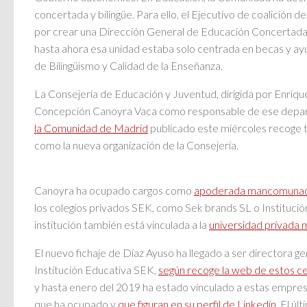
concertada y bilingüe. Para ello, el Ejecutivo de coalición 
por crear una Dirección General de Educación Concertada,
hasta ahora esa unidad estaba solo centrada en becas y ayu
de Bilingüismo y Calidad de la Enseñanza.
La Consejería de Educación y Juventud, dirigida por Enriqu
Concepción Canoyra Vaca como responsable de ese depa
la Comunidad de Madrid
publicado este miércoles recoge
como la nueva organización de la Consejería.
Canoyra ha ocupado cargos como
apoderada mancomuna
los colegios privados SEK, como Sek brands SL o Instituci
institución también está vinculada a la
universidad privada 
El nuevo fichaje de Díaz Ayuso ha llegado a ser directora ge
Institución Educativa SEK,
según recoge la web de estos c
y hasta enero del 2019 ha estado vinculado a estas empresa
que ha ocupado y
que figuran en su perfil de Linkedin
. El ú