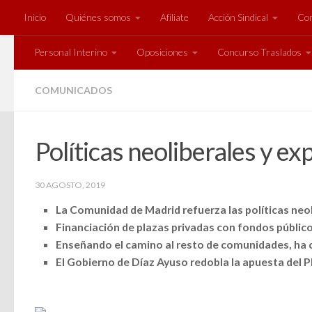
Inicio
Quiénes somos
Afíliate
Acción Sindical
Com
Saltar al contenido
Personal Interino
Oposiciones
Concurso Traslados
COMUNICADOS
Políticas neoliberales y e
30 AGOSTO, 2019
La Comunidad de Madrid refuerza las políticas neo
Financiación de plazas privadas con fondos públic
Enseñando el camino al resto de comunidades, ha 
El Gobierno de Díaz Ayuso redobla la apuesta del 