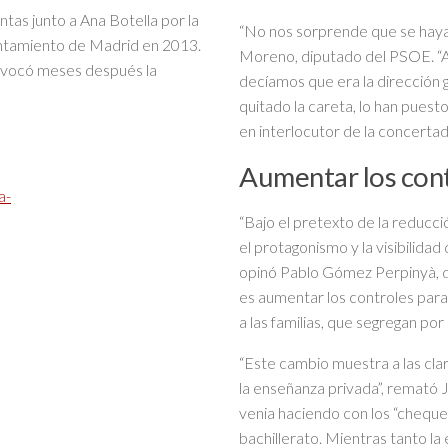
tas junto a Ana Botella por la
“No nos sorprende que se haya
yuntamiento de Madrid en 2013.
Moreno, diputado del PSOE. “A
revocó meses después la
decíamos que era la dirección g
quitado la careta, lo han puest
en interlocutor de la concertada
Aumentar los con
a-
“Bajo el pretexto de la reducci
el protagonismo y la visibilida
opinó Pablo Gómez Perpinyà, d
es aumentar los controles para 
a las familias, que segregan por
“Este cambio muestra a las clara
la enseñanza privada”, remató 
venia haciendo con los “cheques
bachillerato. Mientras tanto la