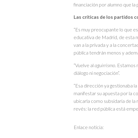
financiación por alumno que la
Las críticas de los partidos c
“Es muy preocupante lo que es
educativa de Madrid, de esta m
van a la privada y a la concert
pública tendrán menos y además 
“Vuelve al
aguirrismo
. Estamos 
diálogo ni negociación”.
“Esa dirección ya gestionaba l
manifestar su apuesta por la 
ubicarla como subsidaria de la
revés: la red pública está empe
Enlace noticia: