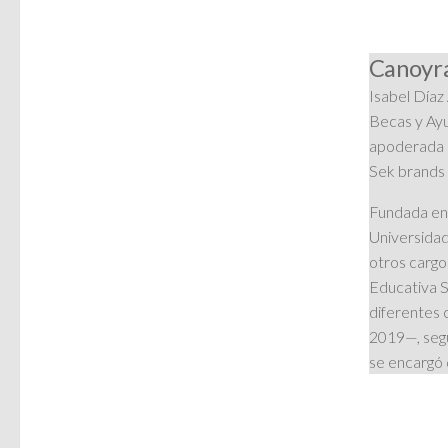
Canoyra
Isabel Díaz
Becas y Ay
apoderada 
Sek brands 
Fundada en 
Universidad
otros cargo
Educativa S
diferentes 
2019—, segú
se encargó 