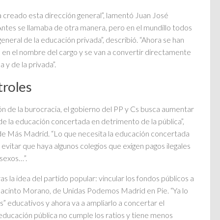
 creado esta dirección general”, lamentó Juan José
ntes se llamaba de otra manera, pero en el mundillo todos
eneral de la educación privada”, describió. “Ahora se han
o en el nombre del cargo y se van a convertir directamente
 y de la privada”.
troles
ón de la burocracia, el gobierno del PP y Cs busca aumentar
d de la educación concertada en detrimento de la pública”,
e Más Madrid. “Lo que necesita la educación concertada
evitar que haya algunos colegios que exigen pagos ilegales
 sexos…”.
s la idea del partido popular: vincular los fondos públicos a
Jacinto Morano, de Unidas Podemos Madrid en Pie. “Ya lo
” educativos y ahora va a ampliarlo a concertar el
 educación pública no cumple los ratios y tiene menos