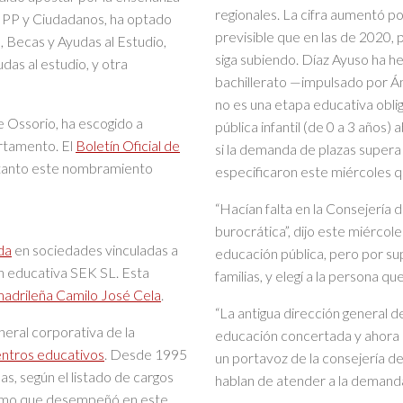
regionales. La cifra aumentó po
de PP y Ciudadanos, ha optado
previsible que en las de 2020, 
 Becas y Ayudas al Estudio,
siga subiendo. Díaz Ayuso ha h
das al estudio, y otra
bachillerato —impulsado por Á
no es una etapa educativa oblig
e Ossorio, ha escogido a
pública infantil (de 0 a 3 años)
rtamento. El
Boletín Oficial de
si la demanda de plazas supera
 tanto este nombramiento
especificaron este miércoles q
“Hacían falta en la Consejería
burocrática”, dijo este miércole
da
en sociedades vinculadas a
educación pública, pero por su
ón educativa SEK SL. Esta
familias, y elegí a la persona q
madrileña Camilo José Cela
.
“La antigua dirección general d
neral corporativa de la
educación concertada y ahora a
entros educativos
. Desde 1995
un portavoz de la consejería d
s, según el listado de cargos
hablan de atender a la demanda
ltimo que desempeñó en este