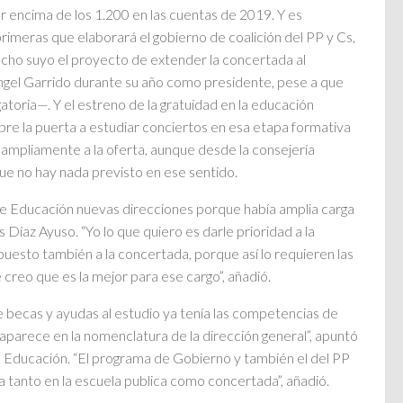
r encima de los 1.200 en las cuentas de 2019. Y es
primeras que elaborará el gobierno de coalición del PP y Cs,
echo suyo el proyecto de extender la concertada al
ngel Garrido durante su año como presidente, pese a que
atoria—. Y el estreno de la gratuidad en la educación
 abre la puerta a estudiar conciertos en esa etapa formativa
 ampliamente a la oferta, aunque desde la consejería
ue no hay nada previsto en ese sentido.
 de Educación nuevas direcciones porque había amplia carga
s Díaz Ayuso. “Yo lo que quiero es darle prioridad a la
puesto también a la concertada, porque así lo requieren las
ue creo que es la mejor para ese cargo”, añadió.
e becas y ayudas al estudio ya tenía las competencias de
parece en la nomenclatura de la dirección general”, apuntó
e Educación. “El programa de Gobierno y también el del PP
 tanto en la escuela publica como concertada”, añadió.