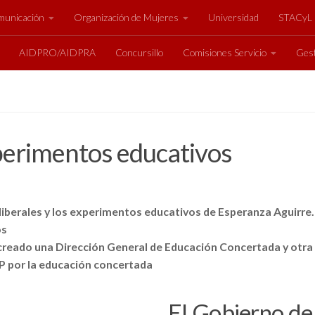
unicación
Organización de Mujeres
Universidad
STACyL
AIDPRO/AIDPRA
Concursillo
Comisiones Servicio
Gest
xperimentos educativos
liberales y los experimentos educativos de Esperanza Aguirre.
os
creado una Dirección General de Educación Concertada y otra 
PP por la educación concertada
El Gobierno de