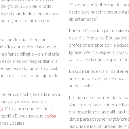
“Creemos en la libertad de los p
 del grupo SEK y del citado
esencia de nuestra propuesta 
dejó el mundo de la enseñanza
abiertamente”.
rno regional confirman que
Enrique Ossorio, que fue vicec
estará al frente de Educación.
reación de una Dirección
profesionalmente con la educac
mirá “las competencias que en
Ignacio Wert; y especialistas v
nseñanza bilingüe y en materia
cartera, en la que se apostó d
s escolares correspondían a la
recoge este documento oficial.
En sus manos estará mantener o
dscrita a la Viceconsejería de
anterior consejero de Educació
nuevas aulas.
 polémicos fichajes de la nueva
La suma de esas medidas y no
uado, el presentador de
sindicatos y los partidos de la
ud
. Otra cara conocida de la
prolongación de las políticas tra
oncepción Dancausa, que
acaba
clave para sostener el gobierno
ones Locales.
historia de la Comunidad de Ma