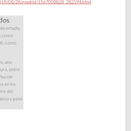
/2019/08/28/madrid/1567008828_282594.html
ados
oncertada,
os como
EK, como
s, una
yra, entre
itución
s en los
ero del
ñanza y pasó