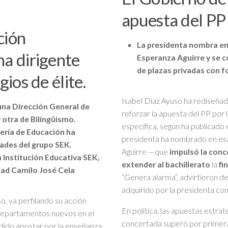
apuesta del PP
ción
La presidenta nombra en 
na dirigente
Esperanza Aguirre y se c
de plazas privadas con f
ios de élite.
Isabel Díaz Ayuso ha rediseñad
una Dirección General de
reforzar la apuesta del PP por
 otra de Bilingüismo.
específica, según ha publicado 
ería de Educación ha
presidenta ha nombrado en esa
ades del grupo SEK.
Aguirre —que
impulsó la conc
a Institución Educativa SEK,
extender al bachillerato
la
fi
dad Camilo José Cela
“Genera alarma”, advirtieron de
adquirido por la presidenta con
, va perfilando su acción
En política, las apuestas estra
 departamentos nuevos en el
concertada superó por primera 
dido apostar por la enseñanza