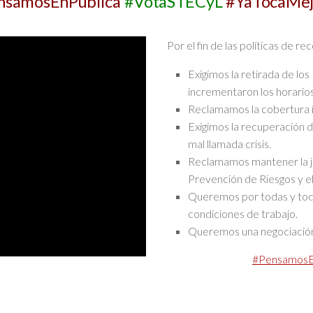
nsamosEnPública
#VotaSTECyL
#YaTocaMej
Por el fin de las políticas de r
Exigimos la retirada de lo
incrementaron los horarios 
Reclamamos la cobertura i
Exigimos la recuperación d
mal llamada crisis.
Reclamamos mantener la jub
Prevención de Riesgos y e
Queremos por todas y todo
condiciones de trabajo.
Queremos una negociación 
#
PensamosE