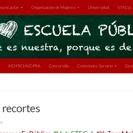
unicación
Organización de Mujeres
Universidad
STACyL
AIDPRO/AIDPRA
Concursillo
Comisiones Servicio
Gest
e recortes
18