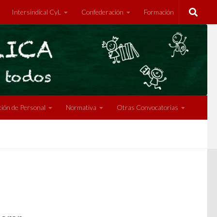
Intersindical CyL
Confederación
Formación
ión de Personal
Normativa
Otras Convocatorias