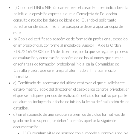
a) Copia del DNI o NIE, únicamente en el caso de haber indicado en la
solicitud la oposición expresa a que la Consejería de Educación
consulte o recabe los datos de identidad. Cuando el solicitante
acredite su identidad mediante pasaporte deberá aportar copia de
este.
b) Copia del certificado académico de formación profesional, expedido
en impreso oficial, conforme al modelo del Anexo III A de la Orden
EDU/2169/2008, de 15 de diciembre, por la que se regula el proceso
de evaluación y acreditación académica de los alumnos que cursan
enseñanzas de formación profesional inicial en la Comunidad de
Castilla y León, que se entrega al alumnado al finalizar el ciclo
formativo.
c) Certificado del secretario del último centro en el que el solicitante
estuvo matriculado o del director en el caso de los centros privados, en
el que se indique el período de realización del ciclo formativo por parte
del alumno, incluyendo la fecha de inicio y la fecha de finalización de los
estudios.
d) En el supuesto de que se opten a premios de ciclos formativos de
grado medio o superior, se deberá además aportar la siguiente
documentación:
1º. Currículum vitae de acuerdo con el modelo europeo disponible