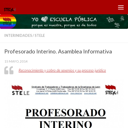
Saltar al contenido
INTERINIDADES
/
STELE
Profesorado Interino. Asamblea Informativa
15 MAYO, 2014
Reconocimiento y cobro de sexenios y su proceso jurídico