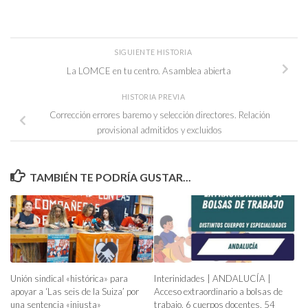
SIGUIENTE HISTORIA
La LOMCE en tu centro. Asamblea abierta
HISTORIA PREVIA
Corrección errores baremo y selección directores. Relación
provisional admitidos y excluidos
TAMBIÉN TE PODRÍA GUSTAR...
Unión sindical «histórica» para
Interinidades | ANDALUCÍA |
apoyar a ‘Las seis de la Suiza’ por
Acceso extraordinario a bolsas de
una sentencia «injusta»
trabajo. 6 cuerpos docentes, 54