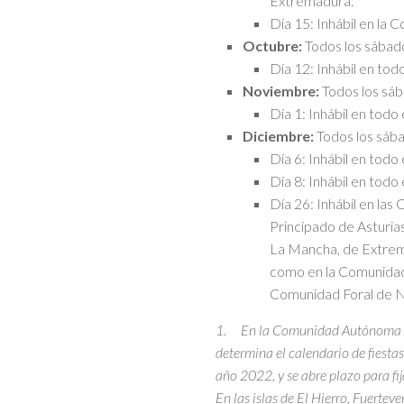
Extremadura.
Día 15: Inhábil en la
Octubre:
Todos los sábad
Día 12: Inhábil en todo
Noviembre:
Todos los sáb
Día 1: Inhábil en todo e
Diciembre:
Todos los sába
Día 6: Inhábil en todo e
Día 8: Inhábil en todo e
Día 26: Inhábil en la
Principado de Asturias,
La Mancha, de Extrema
como en la Comunidad 
Comunidad Foral de Na
1. En la Comunidad Autónoma de 
determina el calendario de fiest
año 2022, y se abre plazo para fij
En las islas de El Hierro, Fuerte