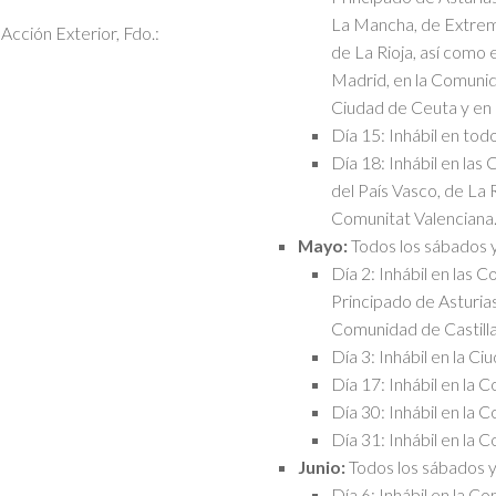
La Mancha, de Extremad
Acción Exterior, Fdo.:
de La Rioja, así como
Madrid, en la Comunid
Ciudad de Ceuta y en l
Día 15: Inhábil en todo
Día 18: Inhábil en las
del País Vasco, de La 
Comunitat Valenciana
Mayo:
Todos los sábados 
Día 2: Inhábil en las
Principado de Asturias
Comunidad de Castilla
Día 3: Inhábil en la Ci
Día 17: Inhábil en la
Día 30: Inhábil en la
Día 31: Inhábil en la
Junio:
Todos los sábados y
Día 6: Inhábil en la 