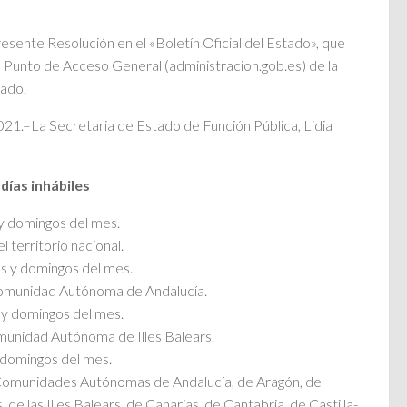
resente Resolución en el «Boletín Oficial del Estado», que
l Punto de Acceso General (administracion.gob.es) de la
tado.
21.–La Secretaria de Estado de Función Pública, Lidia
ías inhábiles
y domingos del mes.
l territorio nacional.
s y domingos del mes.
 Comunidad Autónoma de Andalucía.
 y domingos del mes.
omunidad Autónoma de Illes Balears.
 domingos del mes.
s Comunidades Autónomas de Andalucía, de Aragón, del
 de las Illes Balears, de Canarias, de Cantabria, de Castilla-