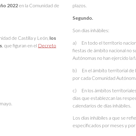
año 2022
en la Comunidad de
plazos.
Segundo.
Son días inhábiles:
nidad de Castilla y León,
los
a) En todo el territorio nacion
s
, que figuran en el
Decreto
fiestas de ámbito nacional no s
Autónomas no han ejercido la fa
b) En el ámbito territorial d
por cada Comunidad Autónoma
c) En los ámbitos territoriales
días que establezcan las res
e mayo.
calendarios de días inhábiles.
Los días inhábiles a que se ref
especificados por meses y por