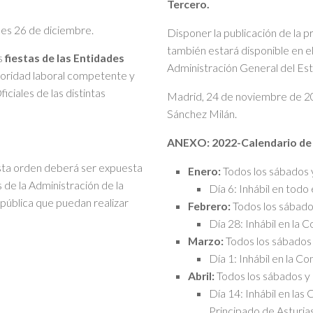
Tercero.
unes 26 de diciembre.
Disponer la publicación de la p
también estará disponible en e
as
fiestas de las Entidades
Administración General del Es
utoridad laboral competente y
iciales de las distintas
Madrid, 24 de noviembre de 20
Sánchez Milán.
ANEXO: 2022-Calendario de d
esta orden deberá ser expuesta
Enero:
Todos los sábados 
 de la Administración de la
Día 6: Inhábil en todo e
 pública que puedan realizar
Febrero:
Todos los sábado
Día 28: Inhábil en la
Marzo:
Todos los sábados
Día 1: Inhábil en la C
Abril:
Todos los sábados y
Día 14: Inhábil en la
Principado de Asturias,