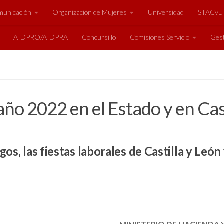
unicación
Organización de Mujeres
Universidad
STACyL
AIDPRO/AIDPRA
Concursillo
Comisiones Servicio
Gest
año 2022 en el Estado y en Cas
os, las fiestas laborales de Castilla y León 