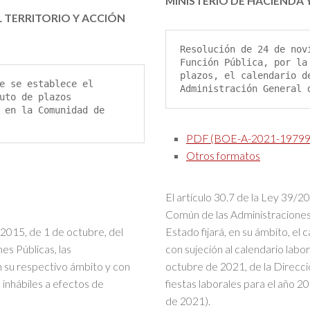
MINISTERIO DE HACIENDA 
 TERRITORIO Y ACCIÓN
Resolución de 24 de nov
Función Pública, por la
plazos, el calendario d
e se establece el 
Administración General 
uto de plazos 
 en la Comunidad de 
PDF (BOE-A-2021-19799
Otros formatos
El artículo 30.7 de la Ley 39/
Común de las Administraciones 
/2015, de 1 de octubre, del
Estado fijará, en su ámbito, el
s Públicas, las
con sujeción al calendario labor
 su respectivo ámbito y con
octubre de 2021, de la Direcció
as inhábiles a efectos de
fiestas laborales para el año 2
de 2021).