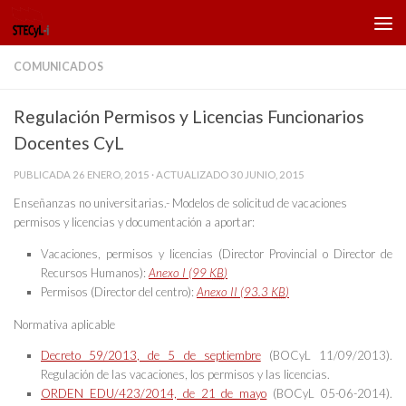
Saltar al contenido
COMUNICADOS
Regulación Permisos y Licencias Funcionarios
Docentes CyL
PUBLICADA
26 ENERO, 2015
· ACTUALIZADO
30 JUNIO, 2015
Enseñanzas no universitarias.- Modelos de solicitud de vacaciones
permisos y licencias y documentación a aportar:
Vacaciones, permisos y licencias (Director Provincial o Director de
Recursos Humanos):
Anexo I
(99
KB
)
Permisos (Director del centro):
Anexo II
(93.3
KB
)
Normativa aplicable
Decreto 59/2013, de 5 de septiembre
(BOCyL 11/09/2013).
Regulación de las vacaciones, los permisos y las licencias.
ORDEN EDU/423/2014, de 21 de mayo
(BOCyL 05-06-2014).