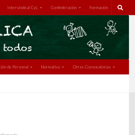
Intersindical CyL
Confederación
Formación
ión de Personal
Normativa
Otras Convocatorias
onferrada,…