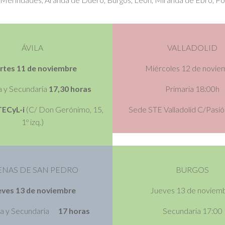
ÁVILA
VALLADOLID
rtes 11 de noviembre
Miércoles 12 de novie
a y Secundaria
17,30 horas
Primaria 18:00h
TECyL-i
(C/ Don Gerónimo, 15,
Sede STE Valladolid C/Pasió
1º izq.)
ENAS DE SAN PEDRO
BURGOS
eves 13 de noviembre
Jueves 13 de noviem
ia y Secundaria
17 horas
Secundaria 17:00