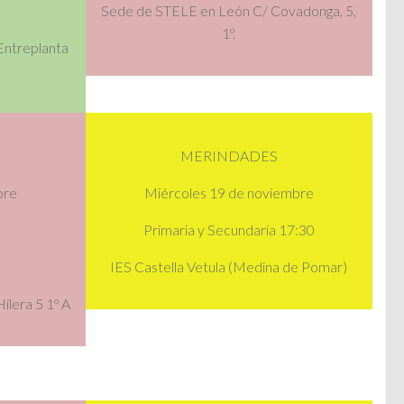
Sede de STELE en León C/ Covadonga, 5,
1º.
 Entreplanta
MERINDADES
bre
Miércoles 19 de noviembre
Primaria y Secundaria 17:30
IES Castella Vetula (Medina de Pomar)
lera 5 1º A