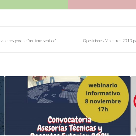
scolares porque “no tiene sentido”
Oposiciones Maestros 2013 pa