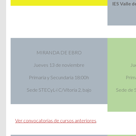
IES Valle d
MIRANDA DE EBRO
Jueves 13 de noviembre
Ju
Primaria y Secundaria 18:00h
Prim
Sede STECyL-i C/Vitoria 2, bajo
Sede de 
Ver convocatorias de cursos anteriores
.