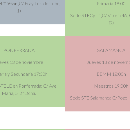
el Tiétar
(C/ Fray Luis de León,
Primaria 18:00
1)
Sede STECyL-i (C/ Vitoria 46,
D)
PONFERRADA
SALAMANCA
eves
13 de noviembre
Jueves 13 de noviem
aria y Secundaria 17:30h
EEMM 18:00h
STELE en Ponferrada: C/ Ave
Maestros 19:00h
María, 5, 2º Dcha.
Sede STE Salamanca C/Pozo Hi