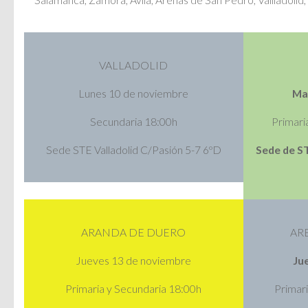
VALLADOLID
Lunes 10 de noviembre
Ma
Secundaria 18:00h
Primari
Sede STE Valladolid C/Pasión 5-7 6ºD
Sede de S
ARANDA DE DUERO
AR
Jueves 13 de noviembre
Ju
Primaria y Secundaria 18:00h
Primar