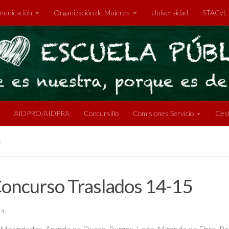
unicación
Organización de Mujeres
Universidad
STACyL
AIDPRO/AIDPRA
Concursillo
Comisiones Servicio
Gest
5
oncurso Traslados 14-15
14
d, Merindades, Aranda de Duero, Burgos, León, Miranda de Ebro, P