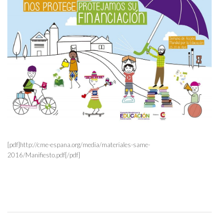
[pdf]http://cme-espana.org/media/materiales-same-
2016/Manifiesto.pdf[/pdf]