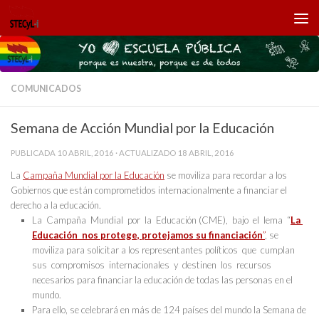
Saltar al contenido
COMUNICADOS
Semana de Acción Mundial por la Educación
PUBLICADA
10 ABRIL, 2016
· ACTUALIZADO
18 ABRIL, 2016
La
Campaña Mundial por la Educación
se moviliza para recordar a los
Gobiernos que están comprometidos internacionalmente a financiar el
derecho a la educación.
La Campaña Mundial por la Educación (CME), bajo el lema “
La
Educación nos protege, protejamos su financiación
”
, se
moviliza para solicitar a los representantes políticos que cumplan
sus compromisos internacionales y destinen los recursos
necesarios para financiar la educación de todas las personas en el
mundo.
Para ello, se celebrará en más de 124 países del mundo la Semana de