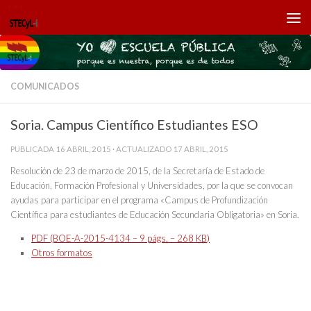
Saltar al contenido
COMUNICADOS
Soria. Campus Científico Estudiantes ESO
PUBLICADA
16 ABRIL, 2015
· ACTUALIZADO
17 ABRIL, 2015
Resolución de 23 de marzo de 2015, de la Secretaría de Estado de
Educación, Formación Profesional y Universidades, por la que se convocan
ayudas para participar en el programa «Campus de Profundización
Científica para estudiantes de Educación Secundaria Obligatoria» en Soria.
PDF (BOE-A-2015-4134 – 9
págs.
– 268
KB
)
Otros formatos