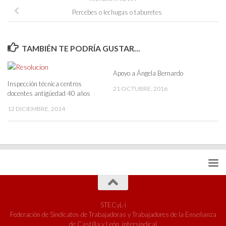
Percebes o lechugas o taburetes
TAMBIÉN TE PODRÍA GUSTAR...
Apoyo a Ángela Bernardo
Inspección técnica centros
21 OCTUBRE, 2016
docentes antigüedad 40 años
12 DICIEMBRE, 2014
STECyL-i
Federación de Sindicatos de Trabajadoras y Trabajadores de la Enseñanza
de Castilla y León, intersindical