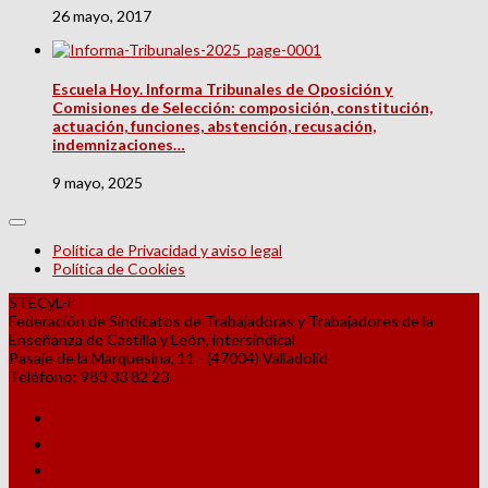
26 mayo, 2017
Escuela Hoy. Informa Tribunales de Oposición y
Comisiones de Selección: composición, constitución,
actuación, funciones, abstención, recusación,
indemnizaciones…
9 mayo, 2025
Política de Privacidad y aviso legal
Política de Cookies
STECyL-i
Federación de Sindicatos de Trabajadoras y Trabajadores de la
Enseñanza de Castilla y León, intersindical
Pasaje de la Marquesina, 11 - (47004) Valladolid
Teléfono: 983 33 82 23