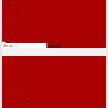
STACyL
Intersindical CyL
Comunicación de la Intersindical CyL
STACyL
Sindicato Ferroviario
Confederación
Confederación Intersindical
STES-i
Formación
Buscar:
Personal Interino
AIVI
AISI
Listas Extraordinarias y Dinámicas
Consulta en línea
Bolsas de Trabajo
Otras bolsas docentes
Resoluciones y avisos
Oposiciones
Maestras/os
Oposición 2025
Anteriores
PES y otros cuerpos