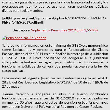
vuelta para garantizar ingresos por la vía de la seguridad social y los
presupuestos, por lo que se aseguran unas pensiones públicas
dignas para todas y todos.
[pdf]http://stecyl.net/wp-content/uploads/2014/02/SUPLEMENTO-
PENSIONES-2019.pdf[/pdf]
Descarga el
Suplemento Pensiones 2019 (pdf 1,55 MB)
Tal y como informamos en este Informa de STECyL-i, monográfico
sobre jubilaciones y pensiones para el funcionariado de Clases
Pasivas, desde el año 2014 en que finalizó la prórroga de la Jubilación
LOGSE o LOE, la única posibilidad de acogerse a la jubilación
anticipada voluntaria es igual para todos los funcionarios y
funcionarias públicos de carrera que puedan acogerse a la ley de
clases pasivas.
Esta modalidad vigente (mientras no cambie) se regula en el Art.
28.2.b del Real Decreto Legislativo 670/1987, de 30 de abril (BOE de
27 de mayo.
Tienen derecho a acogerse aquellos que fueron nombrados
funcionarios de carrera antes del 31-12-2010 tengan cotizados un
mínimo de 30 años, que a efectos de pensión estos funcionarios
pertenecen (salvo en el País Vasco) al Régimen de Clases Pasivas.