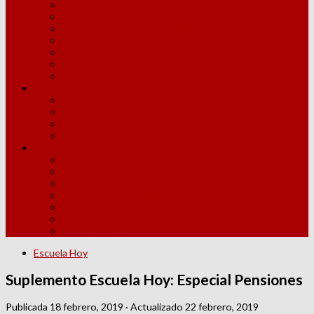
Competencia Lingüística
Competencia Digital
Adquisición Nuevas Especialidades
Licencia por Estudios
Año Sabático
MUFACE
Jubilaciones
Normativa
Elección Grupos y Horarios
Instrucciones Inicio y Fin de Curso
Convivencia Escolar
Legislación
Otras Convocatorias
Escuelas Oficiales de Idiomas
Enseñanzas Artísticas
Conservatorios
Proyectos Innovación
PAU
Movilidad internacional
Becas y Ayudas
Escuela Hoy
Suplemento Escuela Hoy: Especial Pensiones
Publicada
18 febrero, 2019
· Actualizado
22 febrero, 2019