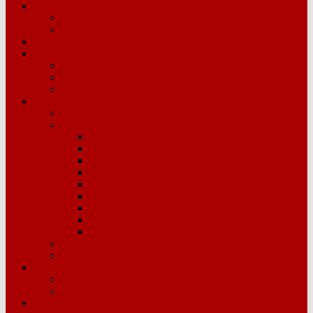
Quiénes somos
Señas de Identidad
Estamos en…
Afíliate
Acción Sindical
Movilizaciones
Mesa Sectorial
Campañas
Comunicación
Comunicados y prensa
Provincias
Ávila
Burgos
León
Palencia
Salamanca
Segovia
Soria
Valladolid
Zamora
Revista Escuela Hoy
Opinión
Organización de Mujeres
Actividades
Organización de Mujeres Confederal
Universidad