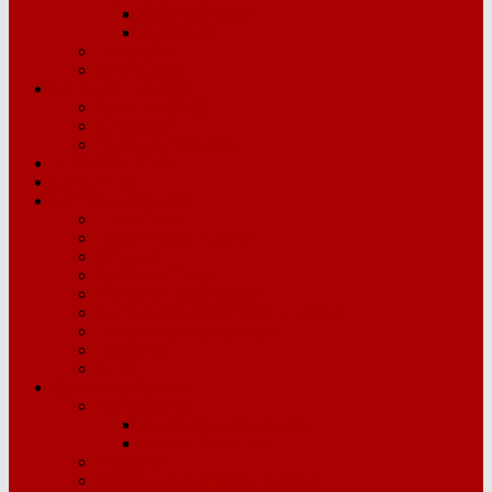
Oposición 2026
Anteriores
Inspección
Otras CCAA
Concurso Traslados
Concurso 25-26
Anteriores
Plantillas y Vacantes
AIDPRO/AIDPRA
Concursillo
Comisiones Servicio
Humanitarias
Determinados Puestos
Bilingües
Centros Militares
Mentores Tecnológicos
Competencia Matemática y Lectora
Inspectores Accidentales
Directores
CFIEs
Gestión de Personal
Retribuciones
Salario, trienios, sexenios
Carrera Profesional
Moscosos
Vacaciones, permisos y licencias