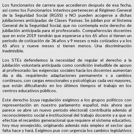
Los funcionarios de carrera que accedieron después de esa fecha,
así como los Funcionarios Interinos pertenecen al Régimen General
de la Seguridad Social (RGSS) y NO pueden acogerse a dichas
jubilaciones anticipadas de Clases Pasivas. Se jubilan por el Sistema
General de la Seguridad Social, que no contempla este derecho de
jubilación anticipada para el profesorado. Compañeros/as docentes
que en este 2019 tendrán que esperarse a los 65 años si tienen un
periodo de cotización de 36 años y 9 meses o más cotizados y a los
65 años y nueve meses si tienen menos. Una discriminación
inadmisible.
Los STEs defendemos la necesidad de regular el derecho a la
jubilación voluntaria anticipada como condición ineludible de apoyo
al profesorado: las exigencias sociales hacia los docentes aumentan
día a día, requiriendo adaptaciones permanente s a cambios
continuos, con cargas emocionales y psicológicas cada vez mayores,
que están dificultando en los últimos tiempos el trabajo en los
centros educativos públicos.
Este derecho (cuya regulación exigimos a los grupos políticos con
representación en nuestro parlamento español, más ahora que
parece se abre un nuevo periodo electoral) contribuiría además al
reconocimiento social e institucional del trabajo docente y a que se
efectúe el recambio generacional que requiere el sistema educativo,
hoy muy envejecido, originando además más empleo el sector que
falta hace y hará. Exigimos pue con urgencia los cambios legislativos