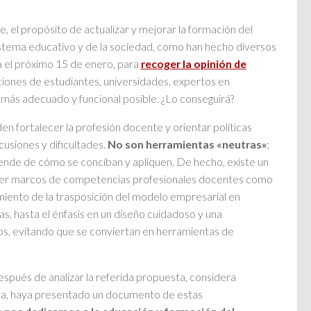
 el propósito de actualizar y mejorar la formación del
istema educativo y de la sociedad, como han hecho diversos
ta el próximo 15 de enero, para
recoger la opinión de
ciones de estudiantes, universidades, expertos en
lo más adecuado y funcional posible. ¿Lo conseguirá?
fortalecer la profesión docente y orientar políticas
usiones y dificultades.
No son herramientas «neutras»
;
ende de cómo se conciban y apliquen. De hecho, existe un
lecer marcos de competencias profesionales docentes como
miento de la trasposición del modelo empresarial en
, hasta el énfasis en un diseño cuidadoso y una
tos, evitando que se conviertan en herramientas de
después de analizar la referida propuesta, considera
ta, haya presentado un documento de estas