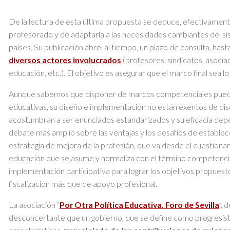
De la lectura de esta última propuesta se deduce, efectivamente,
profesorado y de adaptarla a las necesidades cambiantes del s
países. Su publicación abre, al tiempo, un plazo de consulta, has
diversos actores involucrados
(profesores, sindicatos, asocia
educación, etc.). El objetivo es asegurar que el marco final sea 
Aunque sabemos que disponer de marcos competenciales pueden 
educativas, su diseño e implementación no están exentos de disc
acostumbran a ser enunciados estandarizados y su eficacia dep
debate más amplio sobre las ventajas y los desafíos de estab
estrategia de mejora de la profesión, que va desde el cuestiona
educación que se asume y normaliza con el término competencias
implementación participativa para lograr los objetivos propues
fiscalización más que de apoyo profesional.
La asociación “
Por Otra Política Educativa. Foro de Sevilla
”, 
desconcertante que un gobierno, que se define como progresis