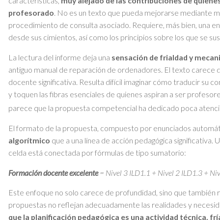
características,
muy alejado de las contribuciones de quiene
profesorado
. No es un texto que pueda mejorarse mediante m
procedimiento de consulta asociado. Requiere, más bien, una en
desde sus cimientos, así como los principios sobre los que se sus
La lectura del informe deja una
sensación de frialdad y mecan
antiguo manual de reparación de ordenadores. El texto carece d
docente significativa. Resulta difícil imaginar cómo traducir su 
y toquen las fibras esenciales de quienes aspiran a ser profesor
parece que la propuesta competencial ha dedicado poca atenció
El formato de la propuesta, compuesto por enunciados automátic
algorítmico
que a una línea de acción pedagógica significativa.
celda está conectada por fórmulas de tipo sumatorio:
Formación docente excelente
= Nivel 3 ILD1.1 + Nivel 2 ILD1.3 + Ni
Este enfoque no solo carece de profundidad, sino que también
propuestas no reflejan adecuadamente las realidades y necesid
que la planificación pedagógica es una actividad técnica, frí