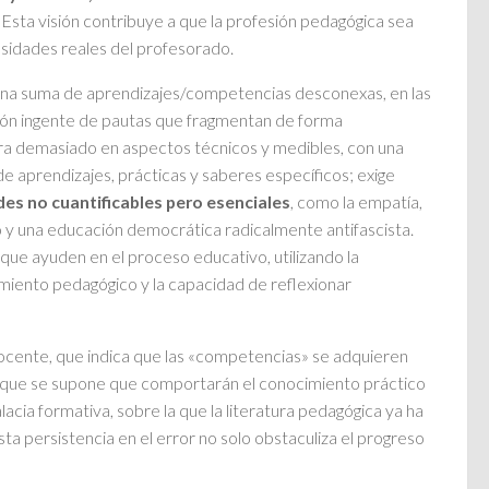
. Esta visión contribuye a que la profesión pedagógica sea
esidades reales del profesorado.
una suma de aprendizajes/competencias desconexas, en las
ción ingente de pautas que fragmentan de forma
tra demasiado en aspectos técnicos y medibles, con una
 de aprendizajes, prácticas y saberes específicos; exige
es no cuantificables pero esenciales
, como la empatía,
smo y una educación democrática radicalmente antifascista.
ue ayuden en el proceso educativo, utilizando la
miento pedagógico y la capacidad de reflexionar
l docente, que indica que las «competencias» se adquieren
s que se supone que comportarán el conocimiento práctico
falacia formativa, sobre la que la literatura pedagógica ya ha
ta persistencia en el error no solo obstaculiza el progreso