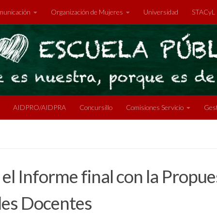
unicación
Organización de Mujeres
Universidad
STACyL
AIDPRO/AIDPRA
Concursillo
Comisiones Servicio
Gest
e el Informe final con la Propu
les Docentes