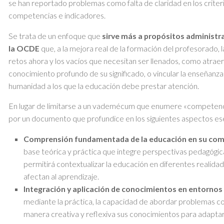
se han reportado problemas como falta de claridad en los criteri
competencias e indicadores.
Se trata de un enfoque que
sirve más a propósitos administr
la OCDE
que, a la mejora real de la formación del profesorado, l
retos ahora y los vacíos que necesitan ser llenados, como atraer
conocimiento profundo de su significado, o vincular la enseñan
humanidad a los que la educación debe prestar atención.
En lugar de limitarse a un vademécum que enumere «competenc
por un documento que profundice en los siguientes aspectos ese
Comprensión fundamentada de la educación en su com
base teórica y práctica que integre perspectivas pedagógicas
permitirá contextualizar la educación en diferentes realida
afectan al aprendizaje.
Integración y aplicación de conocimientos en entornos 
mediante la práctica, la capacidad de abordar problemas co
manera creativa y reflexiva sus conocimientos para adaptar