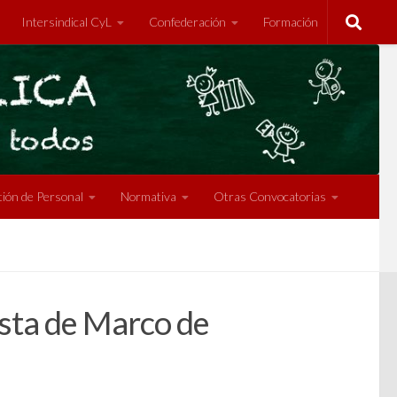
Intersindical CyL
Confederación
Formación
ión de Personal
Normativa
Otras Convocatorias
esta de Marco de