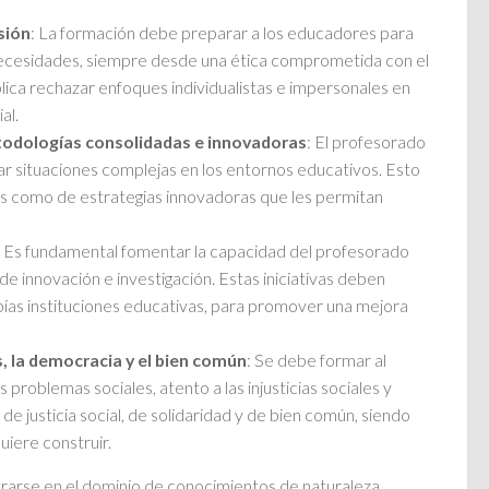
sión
: La formación debe preparar a los educadores para
 necesidades, siempre desde una ética comprometida con el
mplica rechazar enfoques individualistas e impersonales en
al.
todologías consolidadas e innovadoras
: El profesorado
ar situaciones complejas en los entornos educativos. Esto
as como de estrategias innovadoras que les permitan
: Es fundamental fomentar la capacidad del profesorado
 innovación e investigación. Estas iniciativas deben
pias instituciones educativas, para promover una mejora
 la democracia y el bien común
: Se debe formar al
os problemas sociales, atento a las injusticias sociales y
de justicia social, de solidaridad y de bien común, siendo
iere construir.
rarse en el dominio de conocimientos de naturaleza