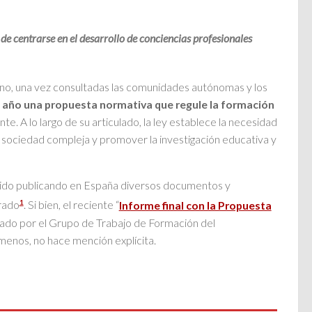
 centrarse en el desarrollo de conciencias profesionales
rno, una vez consultadas las comunidades autónomas y los
n año una propuesta normativa que regule la formación
nte. A lo largo de su articulado, la ley establece la necesidad
 sociedad compleja y promover la investigación educativa y
enido publicando en España diversos documentos y
1
orado
. Si bien, el reciente “
Informe final con la Propuesta
orado por el Grupo de Trabajo de Formación del
enos, no hace mención explícita.